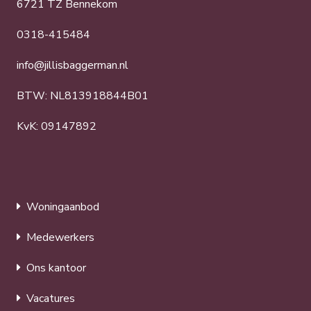
6721 TZ Bennekom
0318-415484
info@jillisbaggerman.nl
BTW: NL813918844B01
KvK: 09147892
Woningaanbod
Medewerkers
Ons kantoor
Vacatures