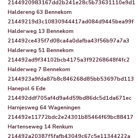
2144920983167dd2b241e28c5b73631110e9d1
Haldereng 63 Bennekom
21449219d3c10830944417ad084d9445bea99f
Halderweg 13 Bennekom
214492ce435f7d08ca4a0dafba43f56b97a7a3
Halderweg 51 Bennekom
214492ad9f34102bcb4175a3f92268648f4fc2
Halderweg 7 Bennekom
2144923a9fda87b8c846268d85bb53697bd113
Hanepol 6 Ede
214492ddf705af4d9a4d59bd86dc5d1da671ec
Harnjesweg 64 Wageningen
214492e11772bdc2e24301b85464f69bc88417
Hartenseweg 14 Renkum
214492a20387f5fafb43049c67c5e11344222a