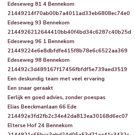
Edeseweg 81 4 Bennekom
21449214f70ab00b7a4011ad33eb6808ec74e0
Edeseweg 93 Bennekom
2144926212644410bb40f4bd34c6287c40b25d
Edeseweg 96 1 Bennekom
21449224e6e8dbfdfe415f8b78e6c6522aa369
Edeseweg 98 Bennekom
214492c3d489167f17456fbfdf5e739aed3519
Een deskundig team met veel ervaring
Een snaar geraakt
Eerlijk en goed advies, zonder poespas
Elias Beeckmanlaan 66 Ede
214492e3fd2fb2c34e42da813ea30168d6ec07
Elterse Hof 24 Bennekom
2144921c65bcc3ebd24d05a53d71aa41c3432c