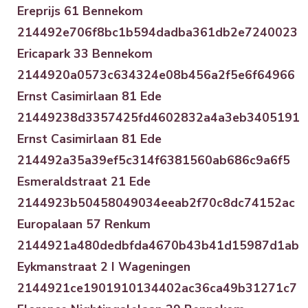
Ereprijs 61 Bennekom
214492e706f8bc1b594dadba361db2e7240023
Ericapark 33 Bennekom
2144920a0573c634324e08b456a2f5e6f64966
Ernst Casimirlaan 81 Ede
21449238d3357425fd4602832a4a3eb3405191
Ernst Casimirlaan 81 Ede
214492a35a39ef5c314f6381560ab686c9a6f5
Esmeraldstraat 21 Ede
2144923b50458049034eeab2f70c8dc74152ac
Europalaan 57 Renkum
2144921a480dedbfda4670b43b41d15987d1ab
Eykmanstraat 2 I Wageningen
2144921ce1901910134402ac36ca49b31271c7