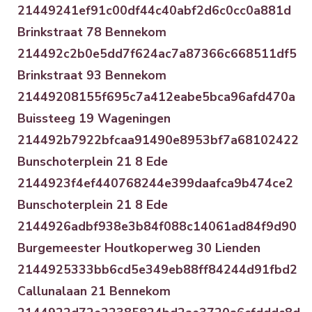
21449241ef91c00df44c40abf2d6c0cc0a881d
Brinkstraat 78 Bennekom
214492c2b0e5dd7f624ac7a87366c668511df5
Brinkstraat 93 Bennekom
21449208155f695c7a412eabe5bca96afd470a
Buissteeg 19 Wageningen
214492b7922bfcaa91490e8953bf7a68102422
Bunschoterplein 21 8 Ede
2144923f4ef440768244e399daafca9b474ce2
Bunschoterplein 21 8 Ede
2144926adbf938e3b84f088c14061ad84f9d90
Burgemeester Houtkoperweg 30 Lienden
2144925333bb6cd5e349eb88ff84244d91fbd2
Callunalaan 21 Bennekom