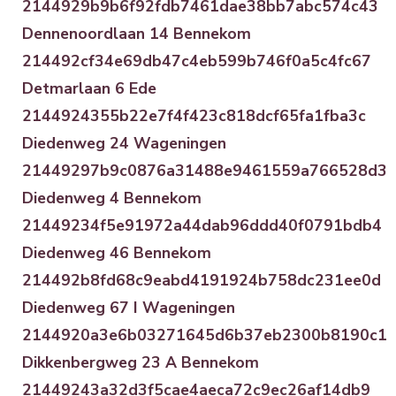
2144929b9b6f92fdb7461dae38bb7abc574c43
Dennenoordlaan 14 Bennekom
214492cf34e69db47c4eb599b746f0a5c4fc67
Detmarlaan 6 Ede
2144924355b22e7f4f423c818dcf65fa1fba3c
Diedenweg 24 Wageningen
21449297b9c0876a31488e9461559a766528d3
Diedenweg 4 Bennekom
21449234f5e91972a44dab96ddd40f0791bdb4
Diedenweg 46 Bennekom
214492b8fd68c9eabd4191924b758dc231ee0d
Diedenweg 67 I Wageningen
2144920a3e6b03271645d6b37eb2300b8190c1
Dikkenbergweg 23 A Bennekom
21449243a32d3f5cae4aeca72c9ec26af14db9