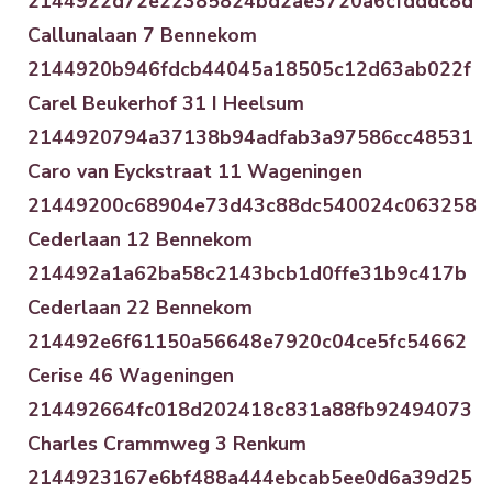
2144922d72e22385824bd2ae3720a6cfdddc8d
Callunalaan 7 Bennekom
2144920b946fdcb44045a18505c12d63ab022f
Carel Beukerhof 31 I Heelsum
2144920794a37138b94adfab3a97586cc48531
Caro van Eyckstraat 11 Wageningen
21449200c68904e73d43c88dc540024c063258
Cederlaan 12 Bennekom
214492a1a62ba58c2143bcb1d0ffe31b9c417b
Cederlaan 22 Bennekom
214492e6f61150a56648e7920c04ce5fc54662
Cerise 46 Wageningen
214492664fc018d202418c831a88fb92494073
Charles Crammweg 3 Renkum
2144923167e6bf488a444ebcab5ee0d6a39d25