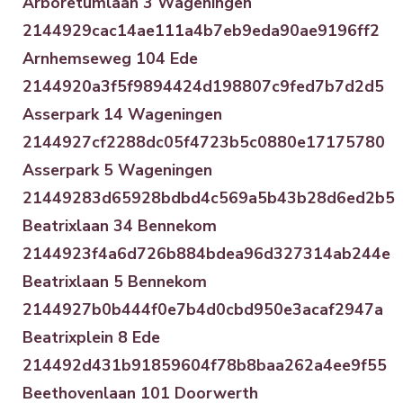
Arboretumlaan 3 Wageningen
2144929cac14ae111a4b7eb9eda90ae9196ff2
Arnhemseweg 104 Ede
2144920a3f5f9894424d198807c9fed7b7d2d5
Asserpark 14 Wageningen
2144927cf2288dc05f4723b5c0880e17175780
Asserpark 5 Wageningen
21449283d65928bdbd4c569a5b43b28d6ed2b5
Beatrixlaan 34 Bennekom
2144923f4a6d726b884bdea96d327314ab244e
Beatrixlaan 5 Bennekom
2144927b0b444f0e7b4d0cbd950e3acaf2947a
Beatrixplein 8 Ede
214492d431b91859604f78b8baa262a4ee9f55
Beethovenlaan 101 Doorwerth