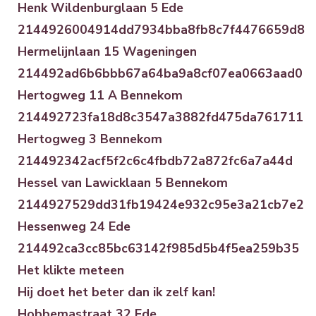
Henk Wildenburglaan 5 Ede
2144926004914dd7934bba8fb8c7f4476659d8
Hermelijnlaan 15 Wageningen
214492ad6b6bbb67a64ba9a8cf07ea0663aad0
Hertogweg 11 A Bennekom
214492723fa18d8c3547a3882fd475da761711
Hertogweg 3 Bennekom
214492342acf5f2c6c4fbdb72a872fc6a7a44d
Hessel van Lawicklaan 5 Bennekom
2144927529dd31fb19424e932c95e3a21cb7e2
Hessenweg 24 Ede
214492ca3cc85bc63142f985d5b4f5ea259b35
Het klikte meteen
Hij doet het beter dan ik zelf kan!
Hobbemastraat 32 Ede