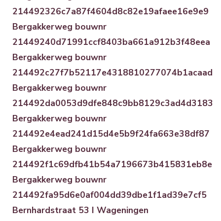
214492326c7a87f4604d8c82e19afaee16e9e9
Bergakkerweg bouwnr
21449240d71991ccf8403ba661a912b3f48eea
Bergakkerweg bouwnr
214492c27f7b52117e4318810277074b1acaad
Bergakkerweg bouwnr
214492da0053d9dfe848c9bb8129c3ad4d3183
Bergakkerweg bouwnr
214492e4ead241d15d4e5b9f24fa663e38df87
Bergakkerweg bouwnr
214492f1c69dfb41b54a7196673b415831eb8e
Bergakkerweg bouwnr
214492fa95d6e0af004dd39dbe1f1ad39e7cf5
Bernhardstraat 53 I Wageningen