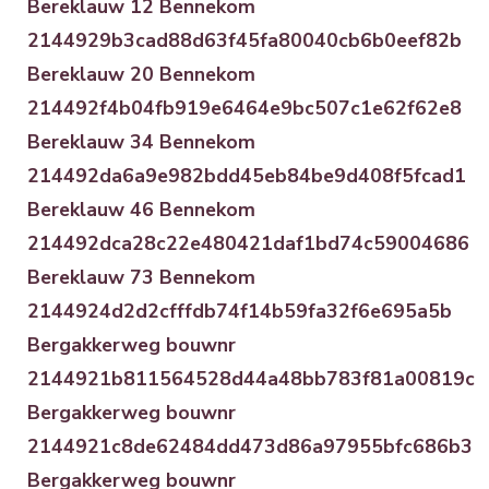
Bereklauw 12 Bennekom
2144929b3cad88d63f45fa80040cb6b0eef82b
Bereklauw 20 Bennekom
214492f4b04fb919e6464e9bc507c1e62f62e8
Bereklauw 34 Bennekom
214492da6a9e982bdd45eb84be9d408f5fcad1
Bereklauw 46 Bennekom
214492dca28c22e480421daf1bd74c59004686
Bereklauw 73 Bennekom
2144924d2d2cfffdb74f14b59fa32f6e695a5b
Bergakkerweg bouwnr
2144921b811564528d44a48bb783f81a00819c
Bergakkerweg bouwnr
2144921c8de62484dd473d86a97955bfc686b3
Bergakkerweg bouwnr