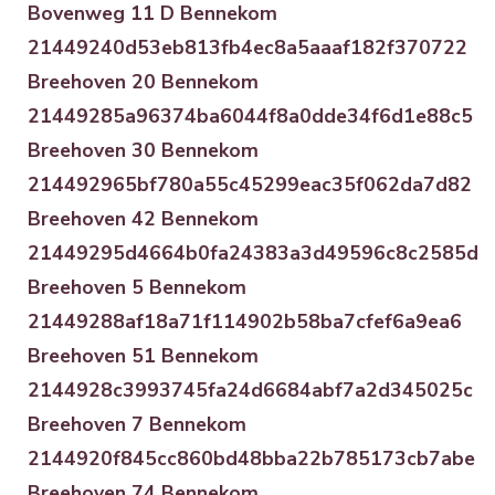
Bovenweg 11 D Bennekom
21449240d53eb813fb4ec8a5aaaf182f370722
Breehoven 20 Bennekom
21449285a96374ba6044f8a0dde34f6d1e88c5
Breehoven 30 Bennekom
214492965bf780a55c45299eac35f062da7d82
Breehoven 42 Bennekom
21449295d4664b0fa24383a3d49596c8c2585d
Breehoven 5 Bennekom
21449288af18a71f114902b58ba7cfef6a9ea6
Breehoven 51 Bennekom
2144928c3993745fa24d6684abf7a2d345025c
Breehoven 7 Bennekom
2144920f845cc860bd48bba22b785173cb7abe
Breehoven 74 Bennekom