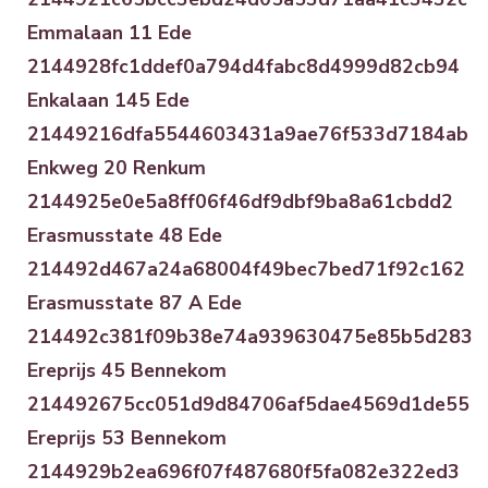
Emmalaan 11 Ede
2144928fc1ddef0a794d4fabc8d4999d82cb94
Enkalaan 145 Ede
21449216dfa5544603431a9ae76f533d7184ab
Enkweg 20 Renkum
2144925e0e5a8ff06f46df9dbf9ba8a61cbdd2
Erasmusstate 48 Ede
214492d467a24a68004f49bec7bed71f92c162
Erasmusstate 87 A Ede
214492c381f09b38e74a939630475e85b5d283
Ereprijs 45 Bennekom
214492675cc051d9d84706af5dae4569d1de55
Ereprijs 53 Bennekom
2144929b2ea696f07f487680f5fa082e322ed3