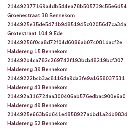
214492377169a4db544ea78b505739c55e6d54
Groenestraat 38 Bennekom
2144925e35de5471b94851945c02056d7ca34a
Grotestraat 104 9 Ede
21449256f0ca8d72f04d6086ab07c081dacf2e
Haldereng 15 Bennekom
214492b4ca782c269742f193bcb48219bcf307
Haldereng 39 Bennekom
21449222bcb3ac81164a9da3fe9a1658037531
Haldereng 43 Bennekom
214492a316724aa300406ab576edbac900e6a0
Haldereng 49 Bennekom
2144925e663b6d641e4858927adbd1a2db983d
Haldereng 52 Bennekom