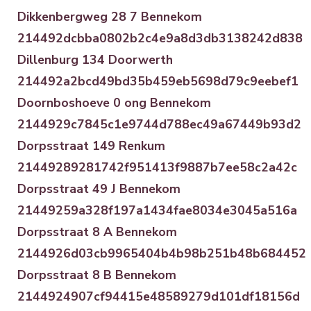
Dikkenbergweg 28 7 Bennekom
214492dcbba0802b2c4e9a8d3db3138242d838
Dillenburg 134 Doorwerth
214492a2bcd49bd35b459eb5698d79c9eebef1
Doornboshoeve 0 ong Bennekom
2144929c7845c1e9744d788ec49a67449b93d2
Dorpsstraat 149 Renkum
21449289281742f951413f9887b7ee58c2a42c
Dorpsstraat 49 J Bennekom
21449259a328f197a1434fae8034e3045a516a
Dorpsstraat 8 A Bennekom
2144926d03cb9965404b4b98b251b48b684452
Dorpsstraat 8 B Bennekom
2144924907cf94415e48589279d101df18156d