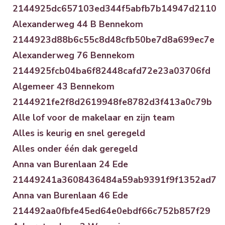
2144925dc657103ed344f5abfb7b14947d2110
Alexanderweg 44 B Bennekom
2144923d88b6c55c8d48cfb50be7d8a699ec7e
Alexanderweg 76 Bennekom
2144925fcb04ba6f82448cafd72e23a03706fd
Algemeer 43 Bennekom
2144921fe2f8d2619948fe8782d3f413a0c79b
Alle lof voor de makelaar en zijn team
Alles is keurig en snel geregeld
Alles onder één dak geregeld
Anna van Burenlaan 24 Ede
21449241a3608436484a59ab9391f9f1352ad7
Anna van Burenlaan 46 Ede
214492aa0fbfe45ed64e0ebdf66c752b857f29