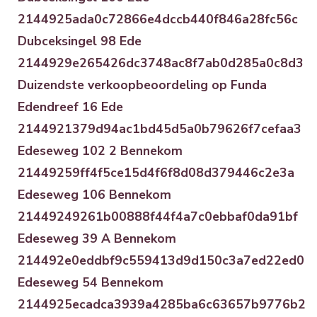
2144925ada0c72866e4dccb440f846a28fc56c
Dubceksingel 98 Ede
2144929e265426dc3748ac8f7ab0d285a0c8d3
Duizendste verkoopbeoordeling op Funda
Edendreef 16 Ede
2144921379d94ac1bd45d5a0b79626f7cefaa3
Edeseweg 102 2 Bennekom
21449259ff4f5ce15d4f6f8d08d379446c2e3a
Edeseweg 106 Bennekom
21449249261b00888f44f4a7c0ebbaf0da91bf
Edeseweg 39 A Bennekom
214492e0eddbf9c559413d9d150c3a7ed22ed0
Edeseweg 54 Bennekom
2144925ecadca3939a4285ba6c63657b9776b2