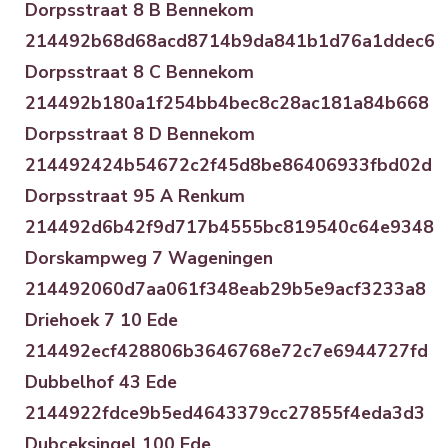
Dorpsstraat 8 B Bennekom
214492b68d68acd8714b9da841b1d76a1ddec6
Dorpsstraat 8 C Bennekom
214492b180a1f254bb4bec8c28ac181a84b668
Dorpsstraat 8 D Bennekom
214492424b54672c2f45d8be86406933fbd02d
Dorpsstraat 95 A Renkum
214492d6b42f9d717b4555bc819540c64e9348
Dorskampweg 7 Wageningen
214492060d7aa061f348eab29b5e9acf3233a8
Driehoek 7 10 Ede
214492ecf428806b3646768e72c7e6944727fd
Dubbelhof 43 Ede
2144922fdce9b5ed4643379cc27855f4eda3d3
Dubceksingel 100 Ede