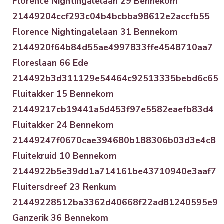
Florence Nightingalelaan 29 Bennekom
21449204ccf293c04b4bcbba98612e2accfb55
Florence Nightingalelaan 31 Bennekom
2144920f64b84d55ae4997833ffe4548710aa7
Floreslaan 66 Ede
214492b3d311129e54464c92513335bebd6c65
Fluitakker 15 Bennekom
21449217cb19441a5d453f97e5582eaefb83d4
Fluitakker 24 Bennekom
21449247f0670cae394680b188306b03d3e4c8
Fluitekruid 10 Bennekom
2144922b5e39dd1a714161be43710940e3aaf7
Fluitersdreef 23 Renkum
21449228512ba3362d40668f22ad81240595e9
Ganzerik 36 Bennekom