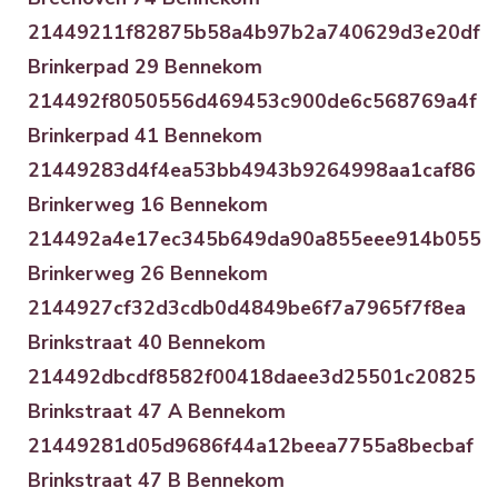
21449211f82875b58a4b97b2a740629d3e20df
Brinkerpad 29 Bennekom
214492f8050556d469453c900de6c568769a4f
Brinkerpad 41 Bennekom
21449283d4f4ea53bb4943b9264998aa1caf86
Brinkerweg 16 Bennekom
214492a4e17ec345b649da90a855eee914b055
Brinkerweg 26 Bennekom
2144927cf32d3cdb0d4849be6f7a7965f7f8ea
Brinkstraat 40 Bennekom
214492dbcdf8582f00418daee3d25501c20825
Brinkstraat 47 A Bennekom
21449281d05d9686f44a12beea7755a8becbaf
Brinkstraat 47 B Bennekom