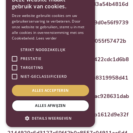
2144924dc03c55272f4db0aa6d183a54b4816d
gebruik van cookies.
Hofrustlaan 49 Bennekom
Deze website gebruikt cookies om uw
gebruikerservaring te verbeteren. Door
21449284d725e1d9c942c082b949d0e56f9739
onze website te gebruiken, stemt u in met
Hogenkampseweg 101 A Renkum
alle cookies in overeenstemming met ons
Cookiebeleid.
Lees verder
214492de5039daa1df4fb58c2e13055f57472b
Hogeweg 12 Bennekom
STRIKT NOODZAKELIJK
214492ba728039a1304c8490eb7422cdc1d6b8
PRESTATIE
Hollandseweg 116 Wageningen
TARGETING
NIET-GECLASSIFICEERD
214492b665f60e24b843bf9a266e8319958d41
Hollandseweg 141 Wageningen
ALLES ACCEPTEREN
21449259aa510b0d8a47278a081ac928631dab
Hollandseweg 154 Wageningen
ALLES AFWIJZEN
214492bc649ca1749d49289d36bb1612d9e32f
DETAILS WEERGEVEN
Hollandseweg 162 Wageningen
2144920c6d3127c60f42b0a8557c04911aa6d4