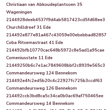
Christiaan van Abkoudeplantsoen 35
Wageningen
2144928deeb4537f9d4ab5817423cd5fd68ee3
Churchilldreef 31 Ede
214492e877e81a467c43059e00ebebbad82857
Coba Ritsemastraat 41 Ede
214492bfb10770cac648b5972c8e5ad1a95cae
Comeniusstate 11 Ede
21449250b6c7e1ac7849608bbf2c8939e565c3
Commandeursweg 124 Bennekom
214492e4fc2ed5b20c4c22927fc725b3ccdf63
Commandeursweg 126 Bennekom
214492ccb3bd8ca5c34ca0b0ac69af750465ee
Commandeursweg 14 Bennekom