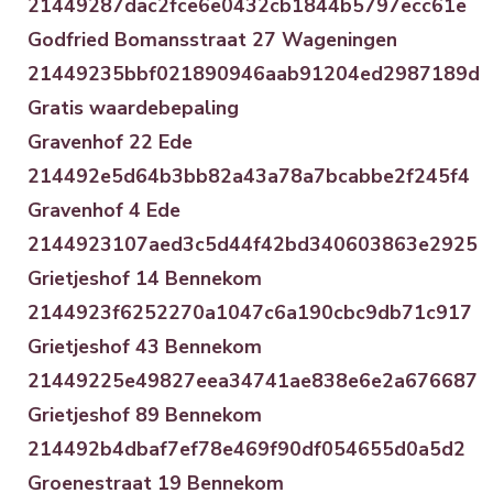
21449287dac2fce6e0432cb1844b5797ecc61e
Godfried Bomansstraat 27 Wageningen
21449235bbf021890946aab91204ed2987189d
Gratis waardebepaling
Gravenhof 22 Ede
214492e5d64b3bb82a43a78a7bcabbe2f245f4
Gravenhof 4 Ede
2144923107aed3c5d44f42bd340603863e2925
Grietjeshof 14 Bennekom
2144923f6252270a1047c6a190cbc9db71c917
Grietjeshof 43 Bennekom
21449225e49827eea34741ae838e6e2a676687
Grietjeshof 89 Bennekom
214492b4dbaf7ef78e469f90df054655d0a5d2
Groenestraat 19 Bennekom