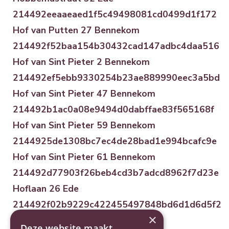
214492eeaaeaed1f5c49498081cd0499d1f172
Hof van Putten 27 Bennekom
214492f52baa154b30432cad147adbc4daa516
Hof van Sint Pieter 2 Bennekom
214492ef5ebb9330254b23ae889990eec3a5bd
Hof van Sint Pieter 47 Bennekom
214492b1ac0a08e9494d0dabffae83f565168f
Hof van Sint Pieter 59 Bennekom
2144925de1308bc7ec4de28bad1e994bcafc9e
Hof van Sint Pieter 61 Bennekom
214492d77903f26beb4cd3b7adcd8962f7d23e
Hoflaan 26 Ede
214492f02b9229c422455497848bd6d1d6d5f2
×
Hofrustlaan 21 Bennekom
Deze website maakt