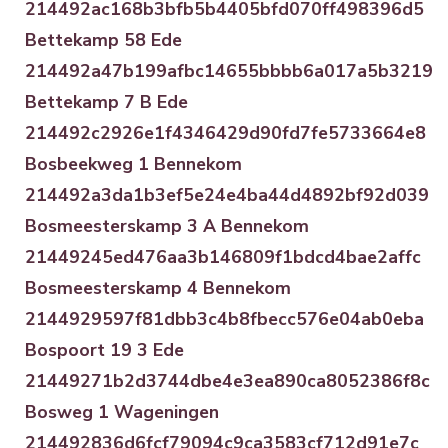
214492ac168b3bfb5b4405bfd070ff498396d5
Bettekamp 58 Ede
214492a47b199afbc14655bbbb6a017a5b3219
Bettekamp 7 B Ede
214492c2926e1f4346429d90fd7fe5733664e8
Bosbeekweg 1 Bennekom
214492a3da1b3ef5e24e4ba44d4892bf92d039
Bosmeesterskamp 3 A Bennekom
21449245ed476aa3b146809f1bdcd4bae2affc
Bosmeesterskamp 4 Bennekom
2144929597f81dbb3c4b8fbecc576e04ab0eba
Bospoort 19 3 Ede
21449271b2d3744dbe4e3ea890ca8052386f8c
Bosweg 1 Wageningen
214492836d6fcf79094c9ca3583cf712d91e7c