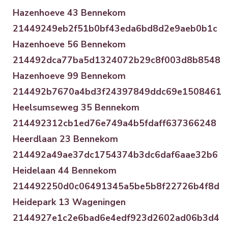
Hazenhoeve 43 Bennekom
21449249eb2f51b0bf43eda6bd8d2e9aeb0b1c
Hazenhoeve 56 Bennekom
214492dca77ba5d1324072b29c8f003d8b8548
Hazenhoeve 99 Bennekom
214492b7670a4bd3f24397849ddc69e1508461
Heelsumseweg 35 Bennekom
214492312cb1ed76e749a4b5fdaff637366248
Heerdlaan 23 Bennekom
214492a49ae37dc1754374b3dc6daf6aae32b6
Heidelaan 44 Bennekom
214492250d0c06491345a5be5b8f22726b4f8d
Heidepark 13 Wageningen
2144927e1c2e6bad6e4edf923d2602ad06b3d4