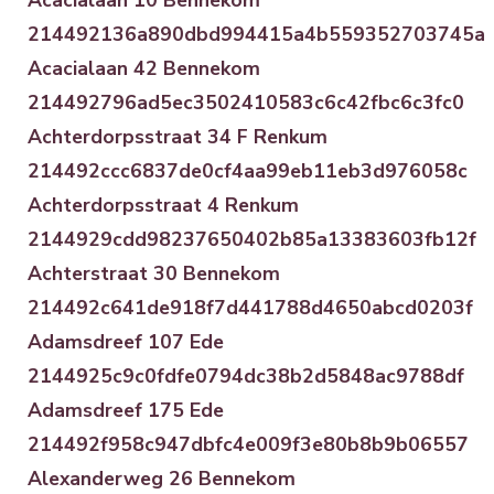
214492136a890dbd994415a4b559352703745a
Acacialaan 42 Bennekom
214492796ad5ec3502410583c6c42fbc6c3fc0
Achterdorpsstraat 34 F Renkum
214492ccc6837de0cf4aa99eb11eb3d976058c
Achterdorpsstraat 4 Renkum
2144929cdd98237650402b85a13383603fb12f
Achterstraat 30 Bennekom
214492c641de918f7d441788d4650abcd0203f
Adamsdreef 107 Ede
2144925c9c0fdfe0794dc38b2d5848ac9788df
Adamsdreef 175 Ede
214492f958c947dbfc4e009f3e80b8b9b06557
Alexanderweg 26 Bennekom