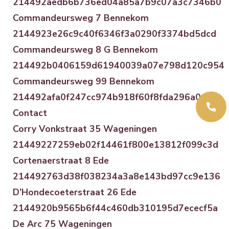
214492aedb6b736ed04a85a7b9c07a3c7346b0
Commandeursweg 7 Bennekom
2144923e26c9c40f6346f3a0290f3374bd5dcd
Commandeursweg 8 G Bennekom
214492b0406159d61940039a07e798d120c954
Commandeursweg 99 Bennekom
214492afa0f247cc974b918f60f8fda296a04e
Contact
Corry Vonkstraat 35 Wageningen
21449227259eb02f14461f800e13812f099c3d
Cortenaerstraat 8 Ede
214492763d38f038234a3a8e143bd97cc9e136
D’Hondecoeterstraat 26 Ede
2144920b9565b6f44c460db310195d7ececf5a
De Arc 75 Wageningen