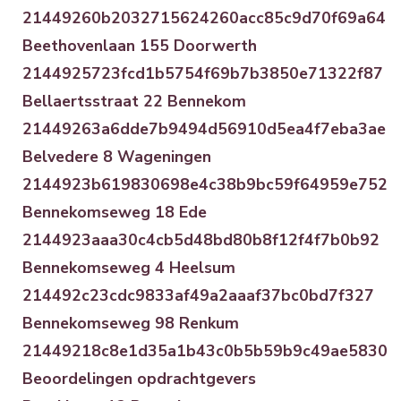
21449260b2032715624260acc85c9d70f69a64
Beethovenlaan 155 Doorwerth
2144925723fcd1b5754f69b7b3850e71322f87
Bellaertsstraat 22 Bennekom
21449263a6dde7b9494d56910d5ea4f7eba3ae
Belvedere 8 Wageningen
2144923b619830698e4c38b9bc59f64959e752
Bennekomseweg 18 Ede
2144923aaa30c4cb5d48bd80b8f12f4f7b0b92
Bennekomseweg 4 Heelsum
214492c23cdc9833af49a2aaaf37bc0bd7f327
Bennekomseweg 98 Renkum
21449218c8e1d35a1b43c0b5b59b9c49ae5830
Beoordelingen opdrachtgevers