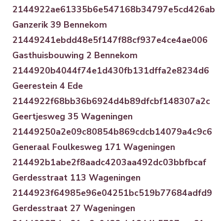
2144922ae61335b6e547168b34797e5cd426ab
Ganzerik 39 Bennekom
21449241ebdd48e5f147f88cf937e4ce4ae006
Gasthuisbouwing 2 Bennekom
2144920b4044f74e1d430fb131dffa2e8234d6
Geerestein 4 Ede
2144922f68bb36b6924d4b89dfcbf148307a2c
Geertjesweg 35 Wageningen
21449250a2e09c80854b869cdcb14079a4c9c6
Generaal Foulkesweg 171 Wageningen
214492b1abe2f8aadc4203aa492dc03bbfbcaf
Gerdesstraat 113 Wageningen
2144923f64985e96e04251bc519b77684adfd9
Gerdesstraat 27 Wageningen