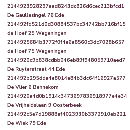
2144923928297aad8243dc826d6cec213bfcd1
De Gaullesingel 76 Ede
214492fd521d0d30884537bc34742bb716bf15
de Hoef 25 Wageningen
2144925684b3772f0f4e6a8560c3dc7028b657
de Hoef 75 Wageningen
2144920c9b838cdbb046eb89f948059710aed7
De Ruyterstraat 44 Ede
214492b295dda4e8014e84b3dc64f16927a577
De Vlier 6 Bennekom
2144920a4d0b1914c3473697836918977e4e34
De Vrijheidslaan 9 Oosterbeek
214492c5e7d19888af4023930b3372910eb221
De Wiek 79 Ede