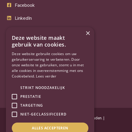
Facebook
LinkedIn
Twitter
×
Deze website maakt
YouTube
gebruik van cookies.
Deze website gebruikt cookies om uw
gebruikerservaring te verbeteren. Door
onze website te gebruiken, stemt u in met
alle cookies in overeenstemming met ons
Cookiebeleid.
Lees verder
STRIKT NOODZAKELIJK
PRESTATIE
TARGETING
NIET-GECLASSIFICEERD
Powered by
Goes & Roos
.
Alle rechten voorbehouden
. |
Privacyverklaring
|
Sitemap
ALLES ACCEPTEREN