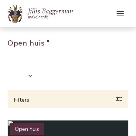
Open huis
Filters
Nieuw
Open huis