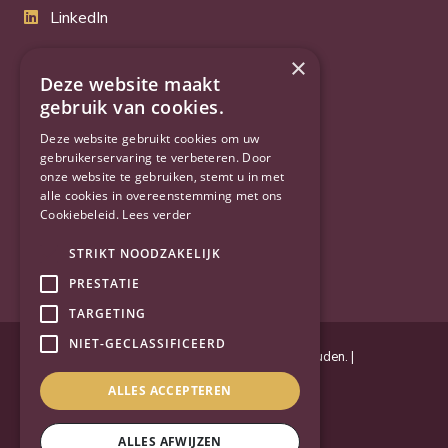
LinkedIn
Twitter
×
Deze website maakt
YouTube
gebruik van cookies.
Deze website gebruikt cookies om uw
gebruikerservaring te verbeteren. Door
onze website te gebruiken, stemt u in met
alle cookies in overeenstemming met ons
Cookiebeleid.
Lees verder
STRIKT NOODZAKELIJK
PRESTATIE
TARGETING
NIET-GECLASSIFICEERD
Powered by
Goes & Roos
.
Alle rechten voorbehouden
. |
Privacyverklaring
|
Sitemap
ALLES ACCEPTEREN
ALLES AFWIJZEN