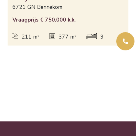
6721 GN
Bennekom
Vraagprijs
€ 750.000
k.k.
211 m²
377 m²
3 slaapkamers