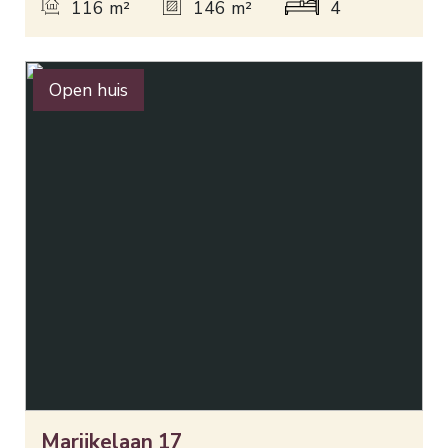
116 m²
146 m²
4 slaapkamers
Open huis
Marijkelaan
17