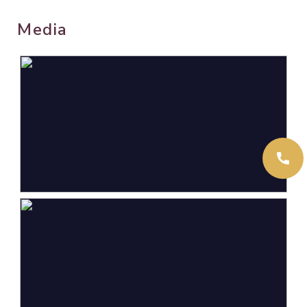
Wonen
67 m²
Media
Gebouwgebonden Buitenruimte
4 m²
Externe bergruimte
3 m²
Inhoud
213 m³
Indeling
Aantal kamers
2 kamers (1 slaapkamer)
Aantal badkamers
1 badkamer
Badkamervoorzieningen
Douche, vloerverwarming,
wastafelmeubel
Aantal woonlagen
1
Voorzieningen
Airconditioning,