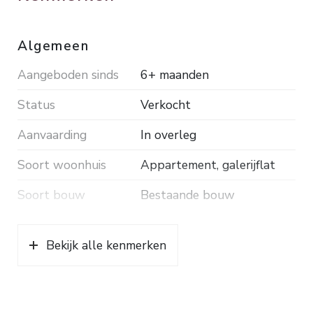
Algemeen
Aangeboden sinds
6+ maanden
Status
Verkocht
Aanvaarding
In overleg
Soort woonhuis
Appartement, galerijflat
Soort bouw
Bestaande bouw
Bouwjaar
1984
Bekijk alle kenmerken
Ligging
In centrum
Oppervlakten en inhoud