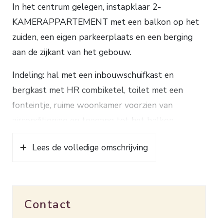
In het centrum gelegen, instapklaar 2-
KAMERAPPARTEMENT met een balkon op het
zuiden, een eigen parkeerplaats en een berging
aan de zijkant van het gebouw.
Indeling: hal met een inbouwschuifkast en
bergkast met HR combiketel, toilet met een
fonteintje, ruime woonkamer voorzien van
airconditioning en toegang tot het balkon,
bergkast met aansluiting wasapparatuur, open
Lees de volledige omschrijving
keuken met een koel-/vriescombinatie,
inductiekookplaat, afzuigkap, combimagnetron en
een afwasmachine, slaapkamer, badkamer met een
douche en een wastafelmeubel.
Contact