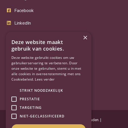
Facebook
LinkedIn
Twitter
×
Deze website maakt
gebruik van cookies.
YouTube
Deze website gebruikt cookies om uw
gebruikerservaring te verbeteren. Door
onze website te gebruiken, stemt u in met
alle cookies in overeenstemming met ons
Cookiebeleid.
Lees verder
STRIKT NOODZAKELIJK
PRESTATIE
TARGETING
NIET-GECLASSIFICEERD
Powered by
Goes & Roos
.
Alle rechten voorbehouden
. |
Privacyverklaring
|
Sitemap