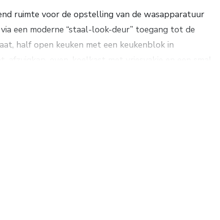
uitend ruimte voor de opstelling van de wasapparatuur
via een moderne “staal-look-deur” toegang tot de
aat, half open keuken met een keukenblok in
t, afzuigkap, oven, koelkast met vriesvakje en een smal
h een inpandige berging, ruime slaapkamer met
adkamer met een ligbad, douchecabine, wastafelmeubel
 eveneens toegang tot het dakterras.
ca. 2006). Het gehele appartement is voorzien van
jde (zuiden) beschikt het appartement over elektrisch
m2. Energielabel B. De servicekosten bedragen thans