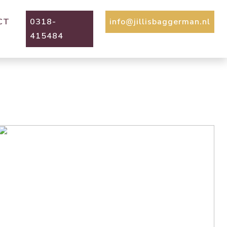
CT
0318-
info@jillisbaggerman.nl
415484