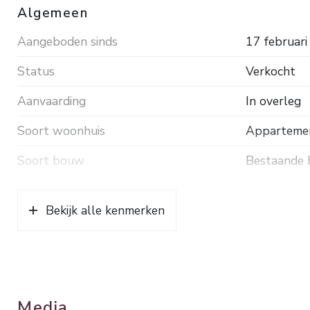
Algemeen
Aangeboden sinds
17 februar
Status
Verkocht
Aanvaarding
In overleg
Soort woonhuis
Appartement
Soort bouw
Bestaande
Bouwjaar
1992
Bekijk alle kenmerken
Ligging
In centrum
Oppervlakten en inhoud
Wonen
99 m²
Media