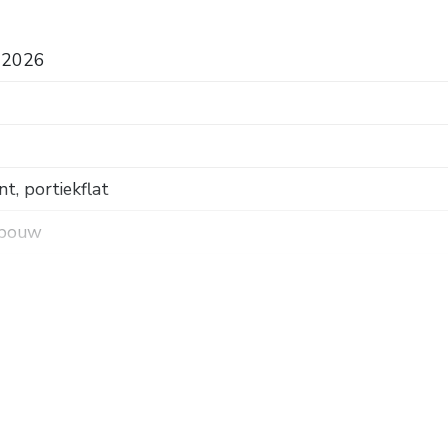
i 2026
, portiekflat
 bouw