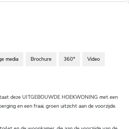
ge media
Brochure
360°
Video
orp, staat deze UITGEBOUWDE HOEKWONING met een
erging en een fraai, groen uitzicht aan de voorzijde.
toilet en de woonkamer, die aan de voorzijde van de