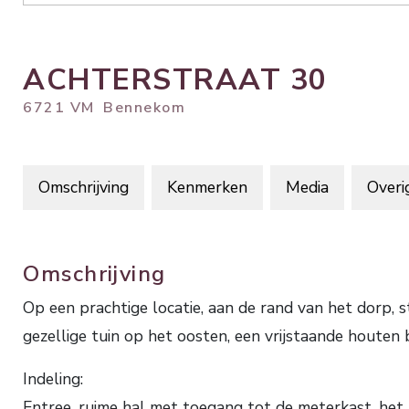
ACHTERSTRAAT
30
6721 VM
Bennekom
Omschrijving
Kenmerken
Media
Overi
Omschrijving
Op een prachtige locatie, aan de rand van het d
gezellige tuin op het oosten, een vrijstaande houten b
Indeling:
Entree, ruime hal met toegang tot de meterkast, het 