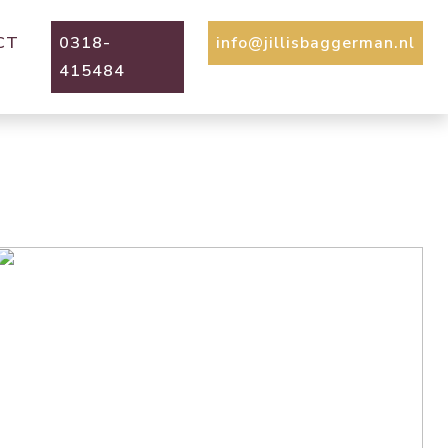
CT
0318-
info@jillisbaggerman.nl
415484