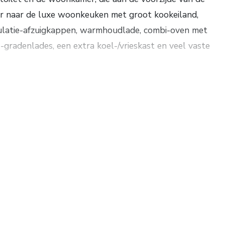
r naar de luxe woonkeuken met groot kookeiland,
culatie-afzuigkappen, warmhoudlade, combi-oven met
gradenlades, een extra koel-/vrieskast en veel vaste
voor de wasapparatuur en een bergkast waarin de
ensters is er veel natuurlijke lichtinval.
en de achtertuin met een royale berging. Indien
nruimte te creëren. De huidige tuin beschikt over een
oning.
 de badkamer. Aan de voorzijde bevindt zich, over de
pkamer.