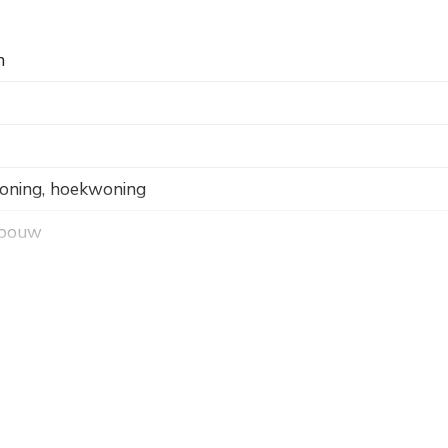
grote dakkapel en aan de voorzijde een nog ruimere
n
heid van bos- en natuurgebieden. Op korte afstand vindt
, de uitvalswegen A12 en A30 en het sportpark.
oning, hoekwoning
 m². Grondopp 192 m². Energielabel C.
 bouw
weg, in bosrijke omgeving, vrij uitzicht