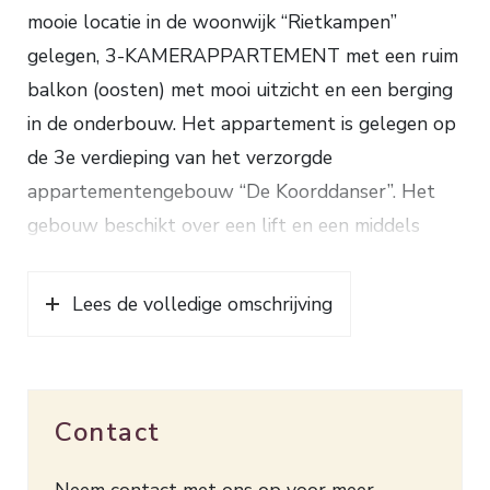
mooie locatie in de woonwijk “Rietkampen”
gelegen, 3-KAMERAPPARTEMENT met een ruim
balkon (oosten) met mooi uitzicht en een berging
in de onderbouw. Het appartement is gelegen op
de 3e verdieping van het verzorgde
appartementengebouw “De Koorddanser”. Het
gebouw beschikt over een lift en een middels
videofoon beveiligde entree.
Lees de volledige omschrijving
Indeling: hal, toilet met een fonteintje,
was-/stookruimte met de aansluitingen voor de
wasapparatuur, een lichte woonkamer met de
schuifpui naar het overdekte balkon, een half
Contact
open keuken met een moderne keukenopstelling
in hoekvorm (ca. 2019) met een granieten
Neem contact met ons op voor meer