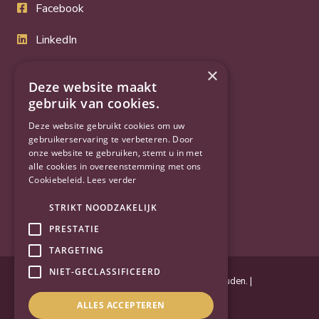
Facebook
LinkedIn
Twitter
×
Deze website maakt
gebruik van cookies.
YouTube
Deze website gebruikt cookies om uw
gebruikerservaring te verbeteren. Door
onze website te gebruiken, stemt u in met
alle cookies in overeenstemming met ons
Cookiebeleid.
Lees verder
STRIKT NOODZAKELIJK
PRESTATIE
TARGETING
NIET-GECLASSIFICEERD
Powered by
Goes & Roos
.
Alle rechten voorbehouden
. |
Privacyverklaring
|
Sitemap
ALLES ACCEPTEREN