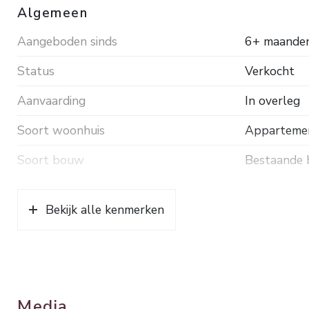
Algemeen
Aangeboden sinds
6+ maande
Status
Verkocht
Aanvaarding
In overleg
Soort woonhuis
Appartement
Soort bouw
Bestaande
Bouwjaar
1971
Bekijk alle kenmerken
Ligging
In bosrijke 
Oppervlakten en inhoud
Wonen
99 m²
Media