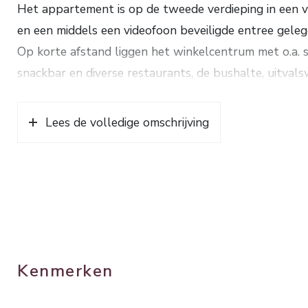
Het appartement is op de tweede verdieping in een 
en een middels een videofoon beveiligde entree geleg
Op korte afstand liggen het winkelcentrum met o.a. 
snackbar en diverse restaurants, de bushalte, uitval
Indeling: entree, hal met een ruime bergkast, lichte
keuken voorzien van een granieten aanrechtblad, een
Lees de volledige omschrijving
afwasmachine, koel-/vriescombinatie en een wijnklima
een mooie houten vlonder, 2 ruime (voormalig 3) sl
kastenwand, modern separaat toilet met een fontein
dubbel wastafelmeubel, een handdoekenradiator en a
appartement ligt een mooie laminaatvloer (2018). V
combiketel (november 2024). De servicekosten voor 
Bouwjaar ca. 1971. Inhoud. ca. 308 m³. Woonopp. ca. 
Kenmerken