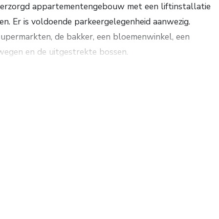
verzorgd appartementengebouw met een liftinstallatie
en. Er is voldoende parkeergelegenheid aanwezig.
supermarkten, de bakker, een bloemenwinkel, een
swegen en de uitgestrekte bossen.
 woonkamer, half open eetkeuken met luxe u-vormige
 inductiekookplaat, afzuigkap, combi-magnetron, oven,
atkast, via een schuifpui toegang tot het balkon met
aapkamers waarvan 1 met vaste schuifdeuren
tje, moderne badkamer met een ruime douchecabine,
ansluitingen voor de wasapparatuur. In het gehele
erwarming en warm water vindt plaats d.m.v. een HR-
de actieve VvE bedragen thans € 293,21 per maand.
99 m². Energielabel C.