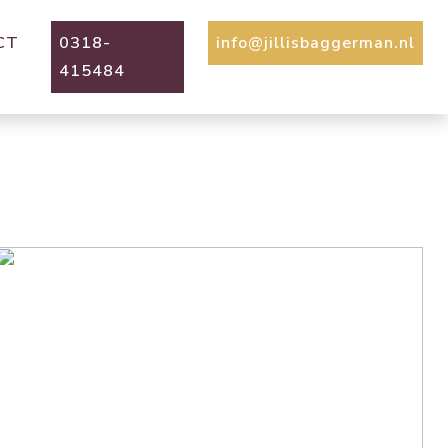
CT
0318-
info@jillisbaggerman.nl
415484