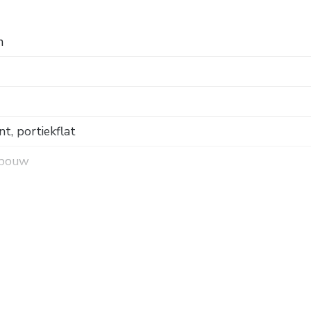
n
, portiekflat
 bouw
omgeving, vrij uitzicht