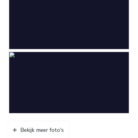
Parkeergelegenheid
Soort parkeergelegenheid
Op eigen terrein
Bekijk meer foto's