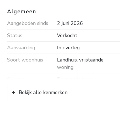
Wilhelminabossen, een supermarkt, een 27 holes
Algemeen
golfbaan en uitvalswegen.
Aangeboden sinds
2 juni 2026
Bouwjaar ca. 1922. Inhoud ca. 807 m³. Woonopp.
Status
Verkocht
ca. 205 m². Grondopp. 1.622 m². Energielabel C.
Aanvaarding
In overleg
Soort woonhuis
Landhuis, vrijstaande
woning
Soort bouw
Bestaande bouw
Bouwjaar
1922
Bekijk alle kenmerken
Soort dak
Riet
Ligging
Beschutte ligging, in
bosrijke omgeving