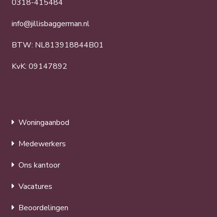
0318-415484
info@jillisbaggerman.nl
BTW: NL813918844B01
KvK: 09147892
Woningaanbod
Medewerkers
Ons kantoor
Vacatures
Beoordelingen