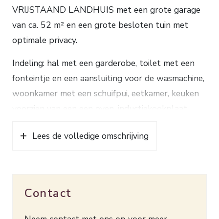
VRIJSTAAND LANDHUIS met een grote garage
van ca. 52 m² en een grote besloten tuin met
optimale privacy.
Indeling: hal met een garderobe, toilet met een
fonteintje en een aansluiting voor de wasmachine,
woonkamer met een schuifpui, eetkamer, keuken
voorzien van een een oven, inductiekookplaat,
magnetron en een afwasmachine, 2 slaapkamers
Lees de volledige omschrijving
waarvan 1 met een vaste kast en een badkamer
met een inloopdouche, toilet, wastafel en een
spiegelkast en 1 met 2 vaste kasten en een
wastafel.
Contact
Verdieping: overloop met toegang tot een zeer
royale 2e overloop, badkamer met een douche,
Neem contact met ons op voor meer