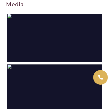
Media
Oppervlakten en inhoud
Wonen
205 m²
Overige inpandige ruimte
7 m²
Gebouwgebonden Buitenruimte
9 m²
Externe bergruimte
66 m²
Perceel
1.622 m²
Inhoud
807 m³
Indeling
Aantal kamers
7 kamers (6 slaapkamers)
Aantal badkamers
2 badkamers