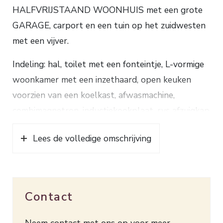
HALFVRIJSTAAND WOONHUIS met een grote
GARAGE, carport en een tuin op het zuidwesten
met een vijver.
Indeling: hal, toilet met een fonteintje, L-vormige
woonkamer met een inzethaard, open keuken
voorzien van een koelkast, afwasmachine,
combimagnetron, inductiekookplaat, rvs afzuigkap
en een granieten aanrechtblad, grote serre met
Lees de volledige omschrijving
een schuifpui en toegang tot de garage.
1e verdieping: ruime overloop, badkamer voorzien
van een ligbad, toilet, bidet, wastafelmeubel,
Contact
spiegelkast en een wandmeubel, 3 slaapkamers
waarvan 1 met een wastafel en een balkon en 1
Neem contact met ons op voor meer