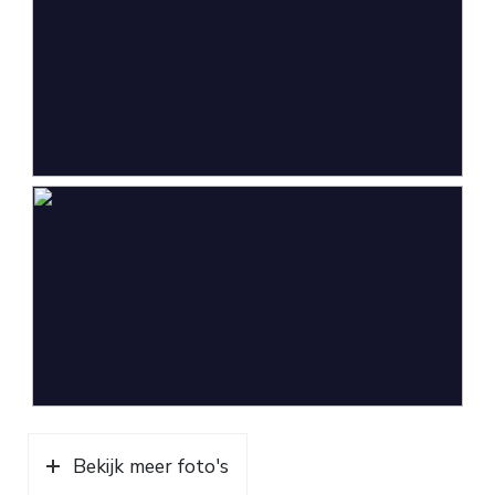
Capaciteit
1 auto
Parkeergelegenheid
Soort parkeergelegenheid
Op eigen terrein
Bekijk meer foto's