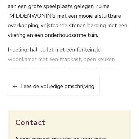
aan een grote speelplaats gelegen, ruime
MIDDENWONING met een mooie afsluitbare
overkapping, vrijstaande stenen berging met een
vliering en een onderhoudsarme tuin.
Indeling: hal, toilet met een fonteintje,
woonkamer met een trapkast, open keuken
voorzien van een koel-/vriescombinatie, oven,
inductiekookplaat, afzuigkap en toegang tot de
Lees de volledige omschrijving
direct aan de woning grenzende met glazen puien
afsluitbare overkapping. 1e verdieping: overloop,
3 slaapkamers, badkamer met een inloopdouche,
toilet, meubel voorzien van een dubbele wastafel
Contact
en een spiegelkast.
Neem contact met ons op voor meer