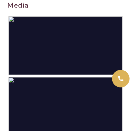
Media
Oppervlakten en inhoud
Wonen
121 m²
Gebouwgebonden Buitenruimte
13 m²
Externe bergruimte
6 m²
Perceel
121 m²
Inhoud
444 m³
Indeling
Aantal kamers
6 kamers (5 slaapkamers)
Aantal badkamers
1 badkamer
Badkamervoorzieningen
Douche, dubbele wastafel,