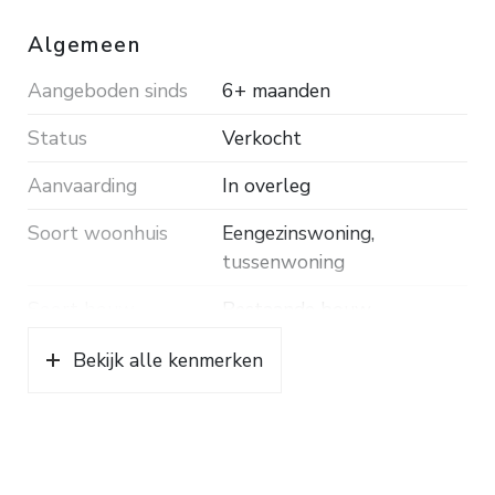
Algemeen
Aangeboden sinds
6+ maanden
Status
Verkocht
Aanvaarding
In overleg
Soort woonhuis
Eengezinswoning,
tussenwoning
Soort bouw
Bestaande bouw
Bouwjaar
1990
Bekijk alle kenmerken
Soort dak
Pannen
Ligging
Aan rustige weg, in
woonwijk