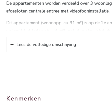
De appartementen worden verdeeld over 3 woonlagen
afgesloten centrale entree met videofooninstallatie.
Dit appartement (woonopp. ca. 91 m²) is op de 2e en
en heeft het balkon (ca. 9 m²) op het zuiden. Globale 
fonteintje, woonkamer met loopdeur naar het balko
Lees de volledige omschrijving
douche, wastafel en 2e toilet, inpandige berging met
wasapparatuur.
Het appartementengebouw wordt een duurzaam, ener
appartementen worden verwarmd (en gekoeld) via vl
warmtepomp.
Er zal een Vereniging van Eigenaars worden opgericht
Kenmerken
De appartementen worden door de aannemer onder g