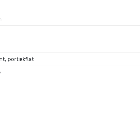
t. Hierin is onder andere de afbouwwaarborg geregeld.
n
, portiekflat
w
 weg, in centrum