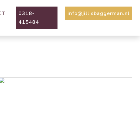
CT
0318-
info@jillisbaggerman.nl
415484