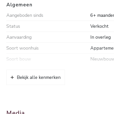
technisch en financieel vlak worden hierdoor afgedek
Algemeen
Aangeboden sinds
6+ maande
Status
Verkocht
Aanvaarding
In overleg
Soort woonhuis
Appartement
Soort bouw
Nieuwbou
Bouwjaar
2025
Bekijk alle kenmerken
Ligging
Aan rustige
Oppervlakten en inhoud
Wonen
91 m²
Media