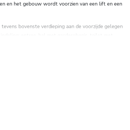
 en het gebouw wordt voorzien van een lift en een
 tevens bovenste verdieping aan de voorzijde gelegen
indeling: entree, hal met garderobenis, toilet met
n en een open keuken, 3 slaapkamers, badkamer met
 de verwarmingsinstallatie en aansluitingen voor de
giezuinig gebouw en wordt gasloos uitgevoerd. Alle
oerverwarming door middel van een individuele
 waaraan maandelijkse servicekosten verschuldigd zijn.
arantie van Woningborg gebouwd. Risico’s op