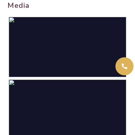
Media
Gebouwgebonden Buitenruimte
6 m²
Externe bergruimte
7 m²
Inhoud
288 m³
Indeling
Aantal kamers
3 kamers (2 slaapkamers)
Aantal badkamers
1 badkamer
Badkamervoorzieningen
Douche, toilet,
vloerverwarming,
wastafelmeubel
Aantal woonlagen
1
Voorzieningen
Airconditioning,