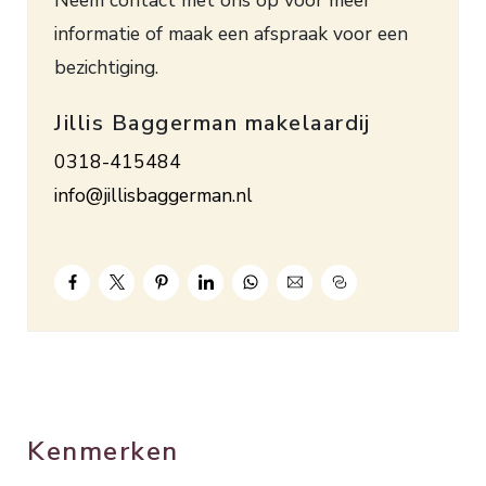
afzuigkap, combi-magnetron, afwasmachine en een
informatie of maak een afspraak voor een
koel-/vriescombinatie, 2 ruime slaapkamers
bezichtiging.
waarvan 1 voorzien van een vaste
schuifdeurenkastenwand, badkamer met een
Jillis Baggerman makelaardij
douchecabine, wastafelmeubel, het 2e toilet en
0318-415484
vloerverwarming, de inpandige berging beschikt
info@jillisbaggerman.nl
over een vaste kast met schuifdeuren,
aansluitingen voor de wasapparatuur en de
opstelling met de CV-ketel.
Dit fijne appartement is volledig geïsoleerd.
Verwarming en warm water via een HR-
combiketel (2016). De woonkamer beschikt over
een airco om te koelen en verwarmen. De
Kenmerken
servicekosten bedragen thans circa € 260,- per