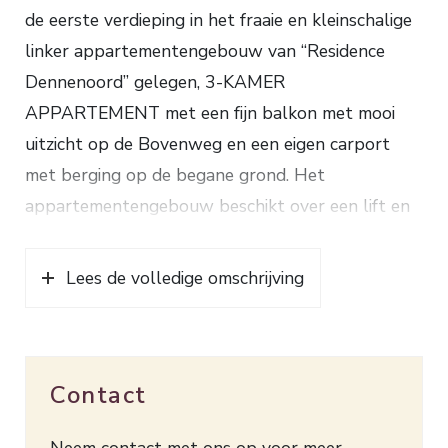
de eerste verdieping in het fraaie en kleinschalige
linker appartementengebouw van “Residence
Dennenoord” gelegen, 3-KAMER
APPARTEMENT met een fijn balkon met mooi
uitzicht op de Bovenweg en een eigen carport
met berging op de begane grond. Het
appartementengebouw beschikt over een lift en
een middels een videofooninstallatie beveiligde
entree. Het openbaar vervoer (bus) stopt
Lees de volledige omschrijving
praktisch voor de deur.
Indeling appartement: entree, hal, toilet met
fonteintje, ruime woonkamer met toegang tot het
Contact
balkon (zuid-westen) en een half open keuken
voorzien van een keramische kookplaat, een
Neem contact met ons op voor meer