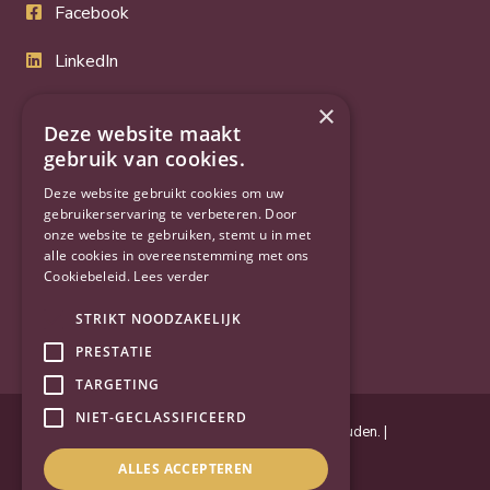
Facebook
LinkedIn
Twitter
×
Deze website maakt
gebruik van cookies.
YouTube
Deze website gebruikt cookies om uw
gebruikerservaring te verbeteren. Door
onze website te gebruiken, stemt u in met
alle cookies in overeenstemming met ons
Cookiebeleid.
Lees verder
STRIKT NOODZAKELIJK
PRESTATIE
TARGETING
NIET-GECLASSIFICEERD
Powered by
Goes & Roos
.
Alle rechten voorbehouden
. |
Privacyverklaring
|
Sitemap
ALLES ACCEPTEREN