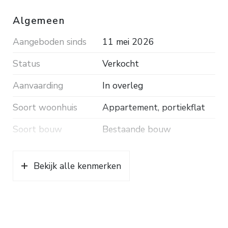
maand.
Algemeen
Bouwjaar: 2001. Inhoud ca. 288 m³.
Aangeboden sinds
11 mei 2026
Woonoppervlakte ca. 94 m². Energielabel A.
Status
Verkocht
Aanvaarding
In overleg
Soort woonhuis
Appartement, portiekflat
Soort bouw
Bestaande bouw
Bouwjaar
2001
Bekijk alle kenmerken
Ligging
In woonwijk
Oppervlakten en inhoud
Wonen
94 m²