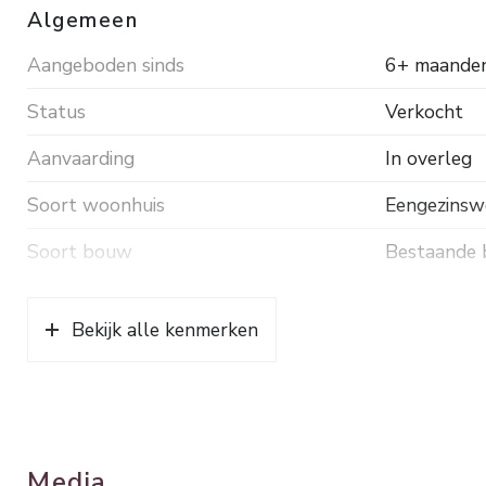
Algemeen
Aangeboden sinds
6+ maande
Status
Verkocht
Aanvaarding
In overleg
Soort woonhuis
Eengezinswo
Soort bouw
Bestaande
Bouwjaar
1921
Bekijk alle kenmerken
Ligging
In centrum
Oppervlakten en inhoud
Wonen
177 m²
Media