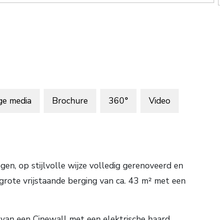
ge media
Brochure
360°
Video
en, op stijlvolle wijze volledig gerenoveerd en
e vrijstaande berging van ca. 43 m² met een
 van een Cinewall met een elektrische haard,