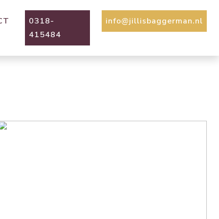
CT
0318-
info@jillisbaggerman.nl
415484