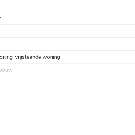
n
ning, vrijstaande woning
 bouw