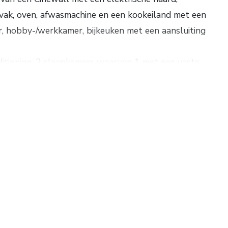
vak, oven, afwasmachine en een kookeiland met een
r, hobby-/werkkamer, bijkeuken met een aansluiting
nditioning, 3 slaapkamers waarvan 1 met een vaste
, toilet en een wastafelmeubel.
l (2019) en een hybride warmtepomp (2025).De
comfortabele instapklare woning is voorzien dak-,
5 zonnepanelen wat een besparing betekent op de
 177 m². Grondopp. 430 m². Energielabel A+++.