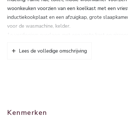
woonkeuken voorzien van een koelkast met een vries
inductiekookplaat en een afzuigkap, grote slaapkame
voor de wasmachine, kelder.
1e verdieping: overloop met een vaste kast en airco
kast, moderne badkamer met een ligbad, inloopdouche
Lees de volledige omschrijving
Verwarming en warm water d.m.v. een HR-combikete
begane grond is voorzien van vloerverwarming. Deze 
muur- en vloerisolatie, grotendeels HR++ glas en 1
energielasten.
Bouwjaar ca. 1922. Inhoud ca. 682 m³. Woonopp. ca.
Kenmerken