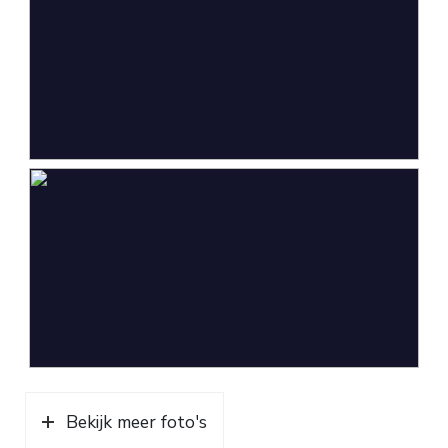
Garage
Capaciteit
2 auto's
Parkeergelegenheid
Soort parkeergelegenheid
Op eigen terrein
Bekijk meer foto's