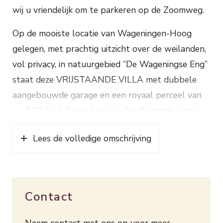
wij u vriendelijk om te parkeren op de Zoomweg.
Op de mooiste locatie van Wageningen-Hoog
gelegen, met prachtig uitzicht over de weilanden,
vol privacy, in natuurgebied ‘’De Wageningse Eng’’
staat deze VRIJSTAANDE VILLA met dubbele
aangebouwde garage en een royaal perceel van
ca. 1.722 m². Bereikbaar via doodlopende eigen
weg (alleen bestemmingsverkeer).
Lees de volledige omschrijving
Indeling: hal, toilet met fonteintje, cv-ruimte,
toegang tot kelder, ruime woonkamer met grote
raampartijen met prachtig uitzicht over de
weilanden, keuken voorzien van benodigde
Contact
inbouwapparatuur, bijkeuken met aansluiting van
wasmachine en droger. 1e verdieping: overloop,
Neem contact met ons op voor meer