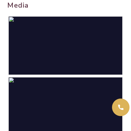
landelijk gelegen, vrij
Media
uitzicht
Oppervlakten en inhoud
Wonen
286 m²
Overige inpandige ruimte
34 m²
Gebouwgebonden Buitenruimte
8 m²
Externe bergruimte
23 m²
Perceel
1.722 m²
Inhoud
1.082 m³
Indeling