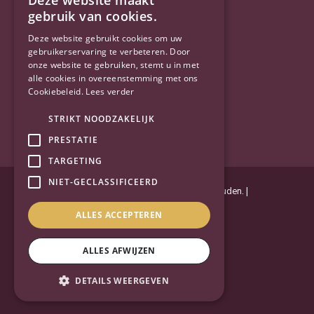
Deze website maakt
YouTube
gebruik van cookies.
Deze website gebruikt cookies om uw
gebruikerservaring te verbeteren. Door
onze website te gebruiken, stemt u in met
alle cookies in overeenstemming met ons
Cookiebeleid.
Lees verder
STRIKT NOODZAKELIJK
PRESTATIE
TARGETING
NIET-GECLASSIFICEERD
Powered by
Goes & Roos
.
Alle rechten voorbehouden
. |
Privacyverklaring
|
Sitemap
ALLES ACCEPTEREN
ALLES AFWIJZEN
DETAILS WEERGEVEN