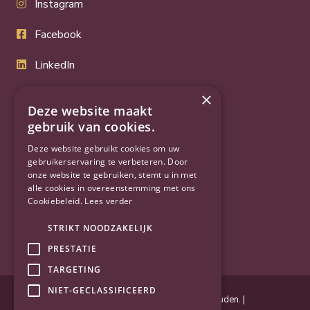
Instagram
Facebook
LinkedIn
Twitter
×
Deze website maakt
YouTube
gebruik van cookies.
Deze website gebruikt cookies om uw
gebruikerservaring te verbeteren. Door
onze website te gebruiken, stemt u in met
alle cookies in overeenstemming met ons
Cookiebeleid.
Lees verder
STRIKT NOODZAKELIJK
PRESTATIE
TARGETING
NIET-GECLASSIFICEERD
Powered by
Goes & Roos
.
Alle rechten voorbehouden
. |