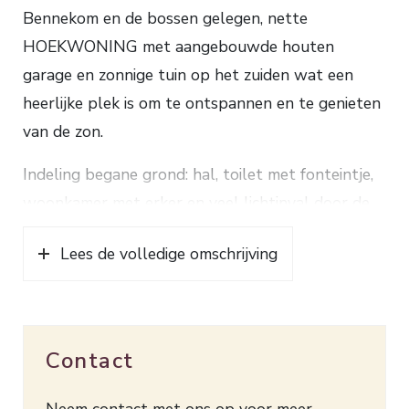
Bennekom en de bossen gelegen, nette
HOEKWONING met aangebouwde houten
garage en zonnige tuin op het zuiden wat een
heerlijke plek is om te ontspannen en te genieten
van de zon.
Indeling begane grond: hal, toilet met fonteintje,
woonkamer met erker en veel lichtinval door de
grote raampartijen, eethoek met toegang tot tuin,
Lees de volledige omschrijving
half open keuken voorzien van gasfornuis,
afzuigkap, oven, koelkast met vriesvak en
vaatwasser.
1e verdieping: overloop, 3 nette slaapkamers,
Contact
moderne badkamer voorzien van toilet, wastafel
en inloopdouche.
Neem contact met ons op voor meer