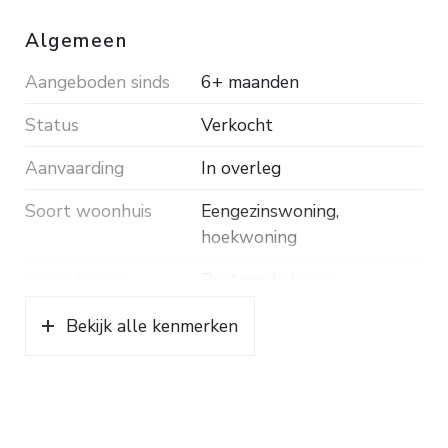
Algemeen
Aangeboden sinds
6+ maanden
Status
Verkocht
Aanvaarding
In overleg
Soort woonhuis
Eengezinswoning,
hoekwoning
Soort bouw
Bestaande bouw
Bouwjaar
1963
Bekijk alle kenmerken
Soort dak
Pannen
Ligging
Aan rustige weg, in
woonwijk