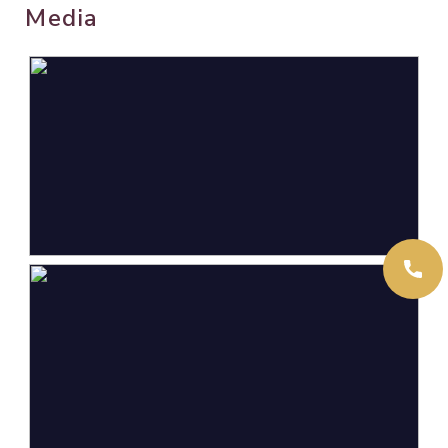
Media
Oppervlakten en inhoud
Wonen
98 m²
Overige inpandige ruimte
12 m²
Externe bergruimte
6 m²
Perceel
191 m²
Inhoud
386 m³
Indeling
Aantal kamers
5 kamers (4 slaapkamers)
Aantal badkamers
1 badkamer
Badkamervoorzieningen
Douche, toilet, wastafel