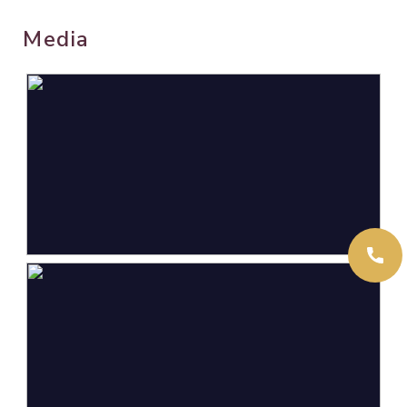
woonwijk
Media
Oppervlakten en inhoud
Wonen
102 m²
Externe bergruimte
6 m²
Perceel
133 m²
Inhoud
365 m³
Indeling
Aantal kamers
5 kamers (4 slaapkamers)
Aantal badkamers
1 badkamer
Badkamervoorzieningen
Douche, ligbad, toilet,