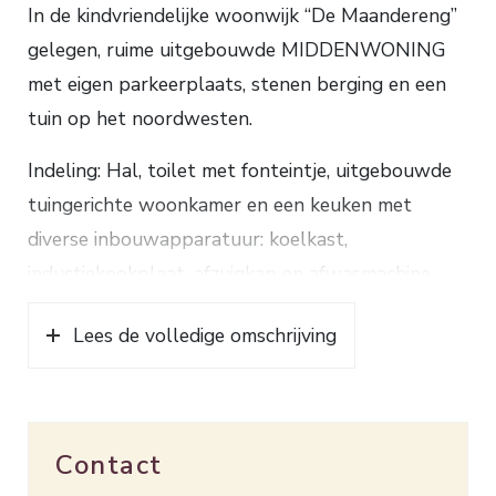
In de kindvriendelijke woonwijk “De Maandereng”
gelegen, ruime uitgebouwde MIDDENWONING
met eigen parkeerplaats, stenen berging en een
tuin op het noordwesten.
Indeling: Hal, toilet met fonteintje, uitgebouwde
tuingerichte woonkamer en een keuken met
diverse inbouwapparatuur: koelkast,
inductiekookplaat, afzuigkap en afwasmachine.
1e verdieping: overloop, drie slaapkamers
Lees de volledige omschrijving
waarvan twee met dakkapel en een badkamer
met ligbad, douchecabine, wastafelmeubel en
tweede toilet.
Contact
2e verdieping: via vaste trap bereikbaar, royale