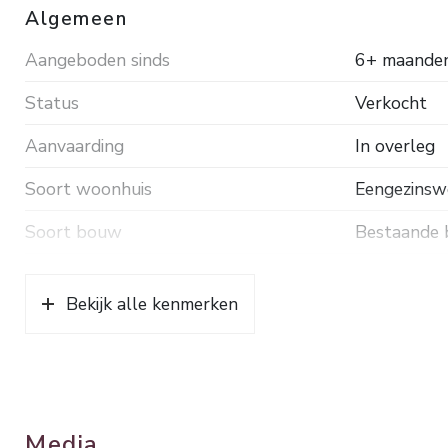
Algemeen
Aangeboden sinds
6+ maande
Status
Verkocht
Aanvaarding
In overleg
Soort woonhuis
Eengezinswo
Soort bouw
Bestaande
Bouwjaar
1958
Bekijk alle kenmerken
Soort dak
Pannen
Ligging
In woonwij
Oppervlakten en inhoud
Media