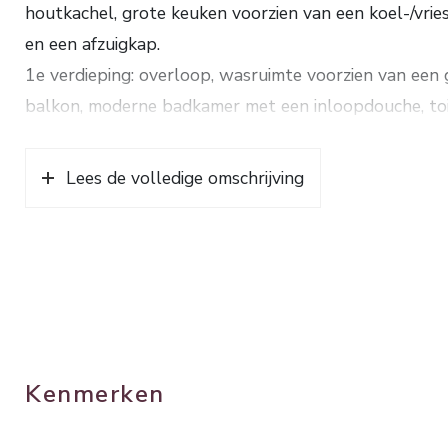
houtkachel, grote keuken voorzien van een koel-/vrie
en een afzuigkap.
1e verdieping: overloop, wasruimte voorzien van een
balkon, moderne badkamer met een inloopdouche, toi
Via een vlizotrap naar de bergzolder.
Het buitenschilderwerk van deze rustig gelegen, goe
Lees de volledige omschrijving
De hal en de woonkamer zijn voorzien van een parketv
vloer.
Het rietgedekte tuinhuis is voorzien van wand- en vl
Verwarming en warm water d.m.v. een HR combiketel
Bouwjaar ca. 1959. Inhoud. ca. 357 m³. Woonopp. ca.
Kenmerken