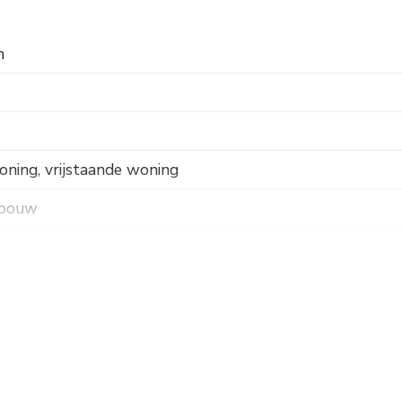
n
ning, vrijstaande woning
 bouw
k