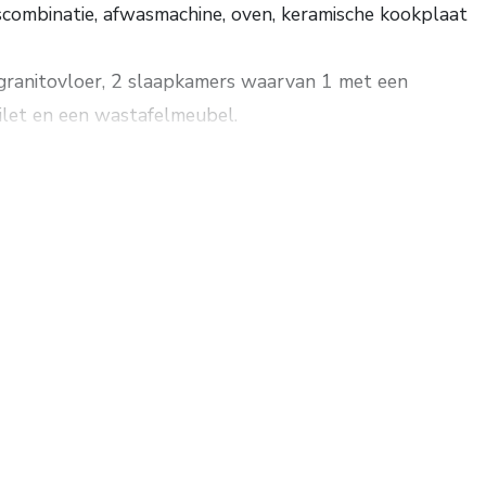
scombinatie, afwasmachine, oven, keramische kookplaat
 granitovloer, 2 slaapkamers waarvan 1 met een
let en een wastafelmeubel.
d onderhouden woning is in 2024 uitgevoerd.
loer en de 1e verdieping is voorzien van een grenen
oerisolatie, een parketvloer en openslaande deuren.
 (2013).
 91 m². Grondopp. 358 m². Energielabel E.