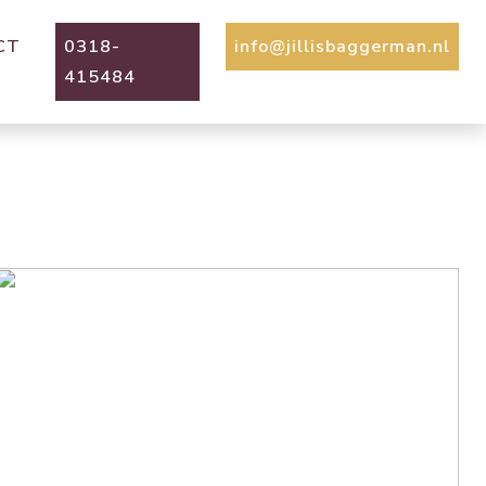
CT
0318-
info@jillisbaggerman.nl
415484