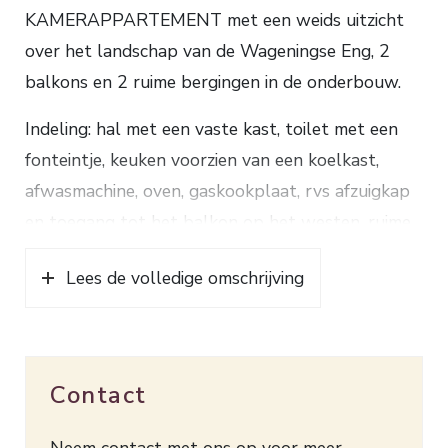
KAMERAPPARTEMENT met een weids uitzicht
over het landschap van de Wageningse Eng, 2
balkons en 2 ruime bergingen in de onderbouw.
Indeling: hal met een vaste kast, toilet met een
fonteintje, keuken voorzien van een koelkast,
afwasmachine, oven, gaskookplaat, rvs afzuigkap
en toegang tot het balkon op het westen, ruime
woonkamer met vaste kasten, houten vloer, veel
Lees de volledige omschrijving
lichtinval en toegang tot het balkon op het
oosten, slaapkamer met toegang tot de
badkamer voorzien van een douche,
wastafelmeubel, spiegelkast en aansluiting
Contact
wasmachine.
Neem contact met ons op voor meer