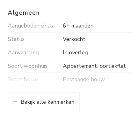
Energielabel D.
Algemeen
Aangeboden sinds
6+ maanden
Status
Verkocht
Aanvaarding
In overleg
Soort woonhuis
Appartement, portiekflat
Soort bouw
Bestaande bouw
Bouwjaar
1955
Bekijk alle kenmerken
Soort dak
Bitumineuze dakbedekking
Ligging
Vrij uitzicht
Oppervlakten en inhoud