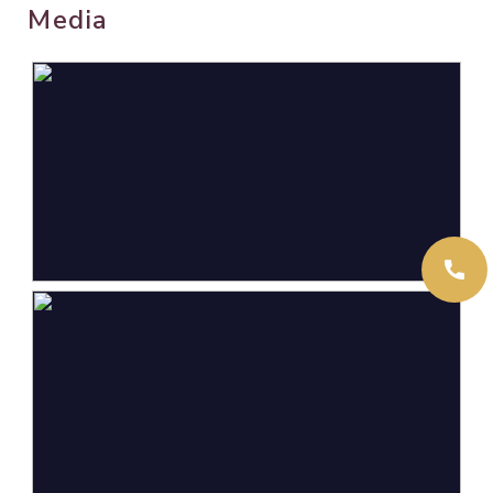
Media
Wonen
57 m²
Gebouwgebonden Buitenruimte
7 m²
Externe bergruimte
16 m²
Inhoud
187 m³
Indeling
Aantal kamers
2 kamers (1 slaapkamer)
Aantal badkamers
1 badkamer
Badkamervoorzieningen
Douche,
wasmachineaansluiting,
wastafelmeubel
Aantal woonlagen
1