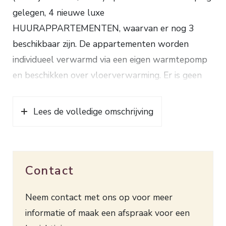
gelegen, 4 nieuwe luxe
HUURAPPARTEMENTEN, waarvan er nog 3
beschikbaar zijn. De appartementen worden
individueel verwarmd via een eigen warmtepomp
en beschikken over vloerverwarming. Er is geen
lift aanwezig.
Begane grond: gemeenschappelijke afgesloten
Lees de volledige omschrijving
entree, gang naar trappenhuis en toegang tot de
4 individuele bergingen (ieder appartement
beschikt over een eigen berging).
Contact
Dorpsstraat 8A en 8B: gelegen op 1e verdieping:
toegang via eigen dakterras op het westen met
Neem contact met ons op voor meer
mooie houten vlonders, entree, hal, modern toilet
informatie of maak een afspraak voor een
met fonteintje, kast met opstelling