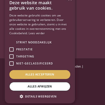
Deze website maakt
gebruik van cookies.
YouTube
Deze website gebruikt cookies om uw
gebruikerservaring te verbeteren. Door
onze website te gebruiken, stemt u in met
alle cookies in overeenstemming met ons
Cookiebeleid.
Lees verder
STRIKT NOODZAKELIJK
PRESTATIE
TARGETING
NIET-GECLASSIFICEERD
Powered by
Goes & Roos
.
Alle rechten voorbehouden
. |
Privacyverklaring
|
Sitemap
ALLES ACCEPTEREN
ALLES AFWIJZEN
DETAILS WEERGEVEN