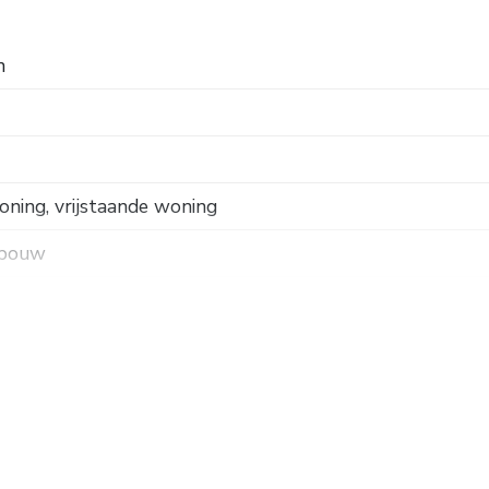
 m². Grondopp. 996 m². Energielabel A.
n
ning, vrijstaande woning
 bouw
 weg, in woonwijk