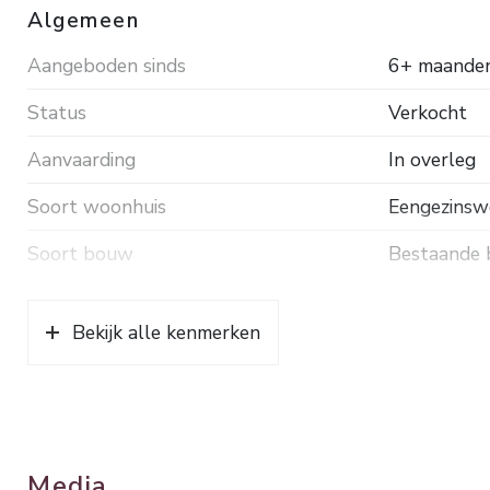
het Intercity NS-station Ede-Wageningen.
Algemeen
Bouwjaar 1948. Inhoud ca. 863 m³. Woonopp. ca. 237
Aangeboden sinds
6+ maande
Status
Verkocht
Aanvaarding
In overleg
Soort woonhuis
Eengezinswo
Soort bouw
Bestaande
Bouwjaar
1948
Bekijk alle kenmerken
Ligging
Aan rustige
Oppervlakten en inhoud
Wonen
237 m²
Media