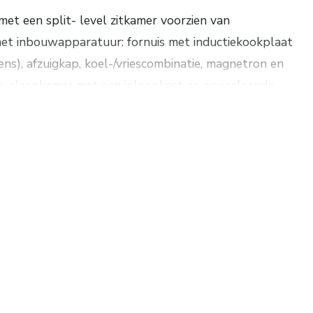
met een split- level zitkamer voorzien van
met inbouwapparatuur: fornuis met inductiekookplaat
vens), afzuigkap, koel-/vriescombinatie, magnetron en
tje, slaapkamer met een inloopkast en openslaande
le wastafel en een ligbad, 2e slaapkamer.
 het grote dakterras,
 een toilet.
en -koeling en elke kamer heeft een thermostaat
s uitgerust met een elektrisch ventilatiesysteem.
 warm water d.m.v. een boiler.
m, de bossen, uitvalswegen en