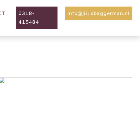
CT
0318-
info@jillisbaggerman.nl
415484