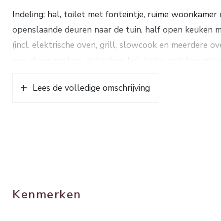
Indeling: hal, toilet met fonteintje, ruime woonkamer 
openslaande deuren naar de tuin, half open keuken 
(incl. elektrische oven, grill, slowcook en meerdere o
een afwasmachine, bijkeuken, hal, toilet met fontein
tuindeuren, badkamer voorzien van een douche, dubbe
Lees de volledige omschrijving
1e verdieping: overloop met openslaande deuren naar
4 slaapkamers, badkamer met een douche, wastafel en
Via een vlizotrap naar de bergvliering.
De woning is volledig voorzien van vloerverwarming 
(smart system internet connected). De begane grond i
Verwarming d.m.v. een hybride warmtepomp (2020) en
Kenmerken
Op korte afstand bevinden zich het gezellige centru