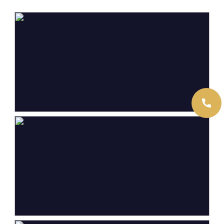
Gebouwgebonden Buitenruimte
5 m²
Externe bergruimte
17 m²
Inhoud
190 m³
Indeling
Aantal kamers
3 kamers (2 slaapkamers)
Aantal badkamers
1 badkamer
Badkamervoorzieningen
Douche,
wasmachineaansluiting,
wastafel, wastafelmeubel
Aantal woonlagen
1
Voorzieningen
Glasvezel kabel,