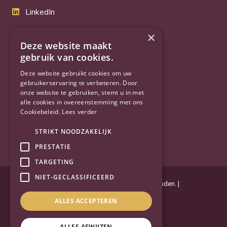
LinkedIn
Twitter
×
Deze website maakt
gebruik van cookies.
YouTube
Deze website gebruikt cookies om uw
gebruikerservaring te verbeteren. Door
onze website te gebruiken, stemt u in met
alle cookies in overeenstemming met ons
Cookiebeleid.
Lees verder
STRIKT NOODZAKELIJK
PRESTATIE
TARGETING
NIET-GECLASSIFICEERD
Powered by
Goes & Roos
.
Alle rechten voorbehouden
. |
Privacyverklaring
|
Sitemap
ALLES ACCEPTEREN
ALLES AFWIJZEN