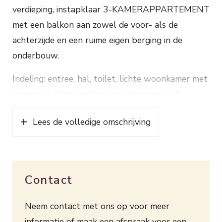
verdieping, instapklaar 3-KAMERAPPARTEMENT
met een balkon aan zowel de voor- als de
achterzijde en een ruime eigen berging in de
onderbouw.
Indeling: entree, hal, toilet, lichte woonkamer met
toegang tot het balkon aan de voorzijde, 2
slaapkamers, keuken met een moderne
Lees de volledige omschrijving
keukenopstelling voorzien van
inbouwapparatuur: gaskookplaat, afzuigkap,
afwasmachine, combi-oven en een losse
bijpassende koel-/vriescombinatie, tevens is er een
Contact
toegang tot het balkon aan de achterzijde,
moderne badkamer met een inloopdouche,
Neem contact met ons op voor meer
wastafelmeubel en aansluitingen voor de
informatie of maak een afspraak voor een