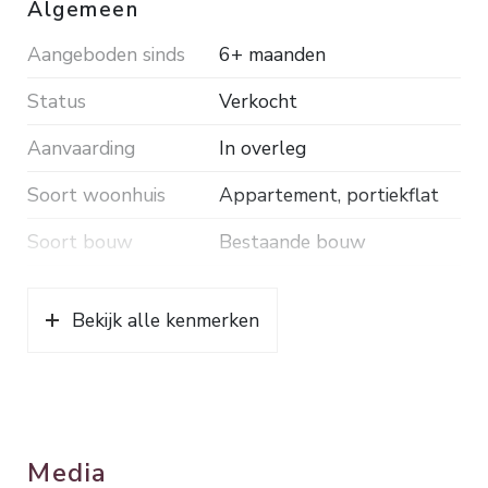
Algemeen
maand.
Aangeboden sinds
6+ maanden
Bouwjaar ca. 1964. Inhoud. ca. 190 m³. Woonopp.
ca. 60 m². Energielabel D.
Status
Verkocht
Aanvaarding
In overleg
Soort woonhuis
Appartement, portiekflat
Soort bouw
Bestaande bouw
Bouwjaar
1964
Bekijk alle kenmerken
Ligging
Aan rustige weg, beschutte
ligging, in woonwijk
Oppervlakten en inhoud
Media
Wonen
60 m²