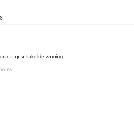
26
oning, geschakelde woning
 bouw
k