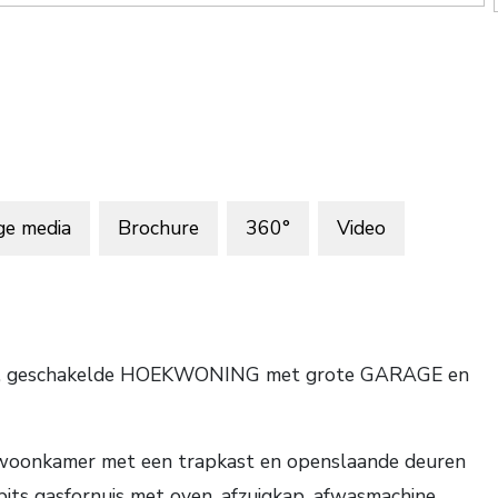
ge media
Brochure
360°
Video
uime, geschakelde HOEKWONING met grote GARAGE en
ote woonkamer met een trapkast en openslaande deuren
pits gasfornuis met oven, afzuigkap, afwasmachine,