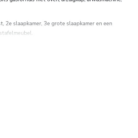
st, 2e slaapkamer, 3e grote slaapkamer en een
stafelmeubel.
n 5e slaapkamer en bergruimte.
el (2012). De woning is recentelijk volledig
ar. Parkeren op eigen terrein. Op korte afstand van
 147 m². Perceelopp. 215 m², alsmede 1/27