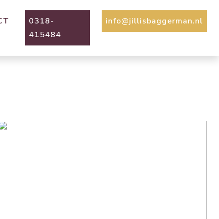
CT
0318-
info@jillisbaggerman.nl
415484