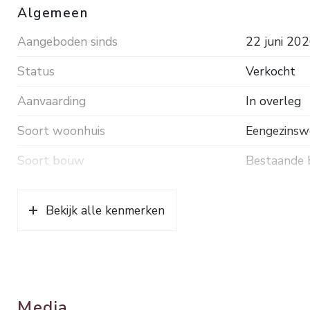
Algemeen
Aangeboden sinds
22 juni 20
Status
Verkocht
Aanvaarding
In overleg
Soort woonhuis
Eengezinsw
Soort bouw
Bestaande
Bouwjaar
2012
Bekijk alle kenmerken
Soort dak
Pannen
Ligging
In woonwij
Oppervlakten en inhoud
Media