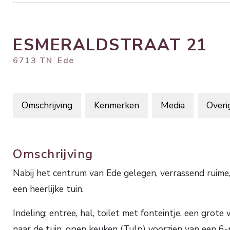
ESMERALDSTRAAT
21
6713 TN
Ede
Omschrijving
Kenmerken
Media
Overi
Omschrijving
Nabij het centrum van Ede gelegen, verrassend r
een heerlijke tuin.
Indeling: entree, hal, toilet met fonteintje, een gr
naar de tuin, open keuken (Tulp) voorzien van een 6-