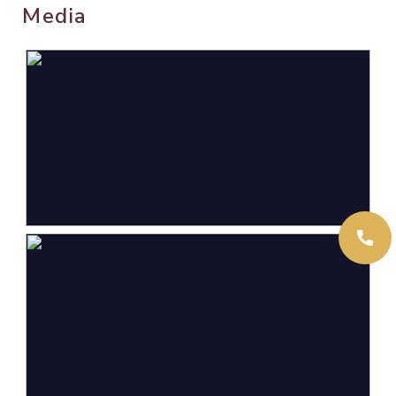
Media
Oppervlakten en inhoud
Wonen
124 m²
Overige inpandige ruimte
19 m²
Gebouwgebonden Buitenruimte
16 m²
Externe bergruimte
10 m²
Perceel
403 m²
Inhoud
508 m³
Indeling
Aantal kamers
5 kamers (4 slaapkamers)
Aantal badkamers
1 badkamer