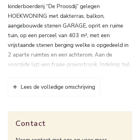
kinderboerderij “De Proosdij” gelegen
HOEKWONING met dakterras, balkon,
aangebouwde stenen GARAGE, oprit en ruime
tuin, op een perceel van 403 m², met een
vrijstaande stenen berging welke is opgedeeld in
2 aparte ruimtes en een achterom. Aan de
voorzijde ligt een fraaie groenstrook. Indeling: hal,
toilet met fonteintje, woonkamer met trapkast,
schuifpui en vrij uitzicht, half open keuken
Lees de volledige omschrijving
voorzien van 5-pits gaskookplaat, afzuigkap, oven,
koel-/vriescombinatie, afwasmachine en granieten
blad, portaal. 1e verdieping: overloop, 3 royale
Contact
slaapkamers waarvan 2 met vaste kast en 1 met
toegang tot het balkon, ruime badkamer voorzien
Neem contact met ons op voor meer