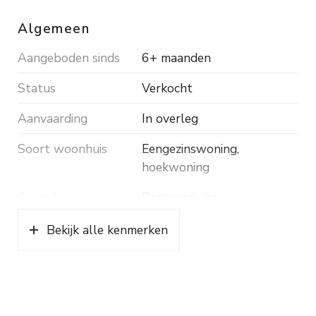
Algemeen
Aangeboden sinds
6+ maanden
Status
Verkocht
Aanvaarding
In overleg
Soort woonhuis
Eengezinswoning,
hoekwoning
Soort bouw
Bestaande bouw
Bouwjaar
1974
Bekijk alle kenmerken
Soort dak
Pannen
Ligging
Aan rustige weg, in
woonwijk, vrij uitzicht