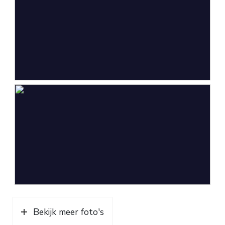
achterom
Garage
Capaciteit
1 auto
Voorzieningen
Verwarming
Parkeergelegenheid
Soort parkeergelegenheid
Op eigen terrein, openbaar
parkeren
Bekijk meer foto's