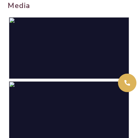
Media
Oppervlakten en inhoud
Wonen
125 m²
Gebouwgebonden Buitenruimte
12 m²
Externe bergruimte
12 m²
Perceel
156 m²
Inhoud
417 m³
Indeling
Aantal kamers
6 kamers (5 slaapkamers)
Aantal badkamers
1 badkamer
Badkamervoorzieningen
Inloopdouche, toilet,