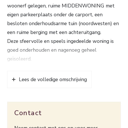
woonerf gelegen, ruime MIDDENWONING met
eigen parkeerplaats onder de carport, een
besloten onderhoudsarme tuin (noordwesten) en
een ruime berging met een achteruitgang.
Deze sfeervolle en speels ingedeelde woning is
goed onderhouden en nagenoeg geheel
geïsoleerd.
Indeling: overdekte entree, hal en toilet met een
Lees de volledige omschrijving
fonteintje, een royale woonkamer (ca. 38 m²) met
een fraaie Afrormosia parketvloer, een praktische
trapkast en openslaande tuindeuren naar het
terras, via de hal toegang tot de keuken (in de
Contact
voormalige berging) met leuk uitzicht en de
keukenopstelling voorzien van een composiet
Neem contact met ons op voor meer