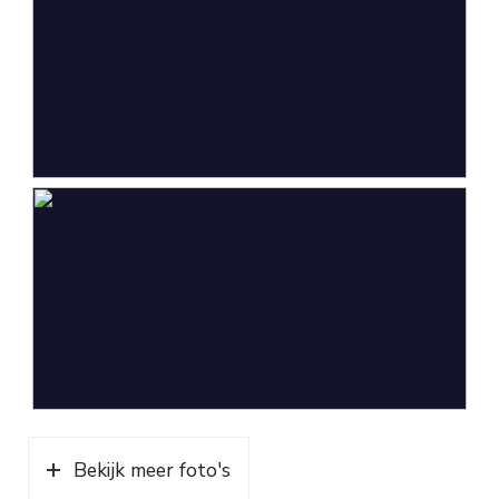
Parkeergelegenheid
Soort parkeergelegenheid
Op eigen terrein, openbaar
parkeren
Bekijk meer foto's