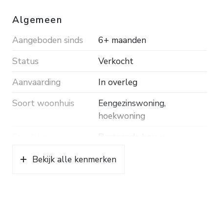
Algemeen
Aangeboden sinds
6+ maanden
Status
Verkocht
Aanvaarding
In overleg
Soort woonhuis
Eengezinswoning,
hoekwoning
Soort bouw
Bestaande bouw
Bouwjaar
1982
Bekijk alle kenmerken
Soort dak
Pannen
Ligging
In woonwijk