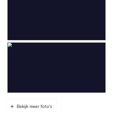
Parkeergelegenheid
Soort parkeergelegenheid
Op eigen terrein, openbaar
parkeren
Bekijk meer foto's