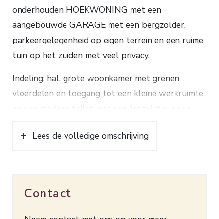
onderhouden HOEKWONING met een
aangebouwde GARAGE met een bergzolder,
parkeergelegenheid op eigen terrein en een ruime
tuin op het zuiden met veel privacy.
Indeling: hal, grote woonkamer met grenen
vloerdelen en toegang tot een kleine werkruimte
en een modern toilet met een fonteintje, open
keuken voorzien van een keramische kookplaat,
Lees de volledige omschrijving
afwasmachine, combimagnetron, afzuigkap en een
koel-/vriescombinatie, bijkeuken met een vaste
kastenwand, een aansluiting voor de wasmachine
en toegang tot de serre.
Contact
1e verdieping: overloop, 3 slaapkamers waarvan
Neem contact met ons op voor meer