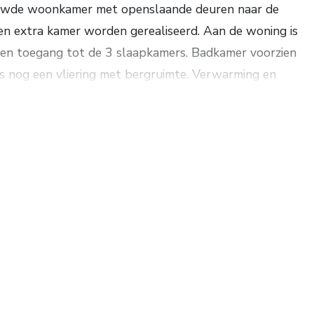
ebouwde woonkamer met openslaande deuren naar de
een extra kamer worden gerealiseerd. Aan de woning is
 en toegang tot de 3 slaapkamers. Badkamer voorzien
is nog een vliering met bergruimte. Verwarming en
ing is een gemeentelijk monument zodat het
n bijlage met extra informatie. Een unieke kans voor
orte afstand van het dorpscentrum van Renkum met
. Inhoud ca. 502 m³. Woonopp. ca. 122 m². Grondopp.