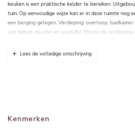
keuken is een praktische kelder te bereiken. Uitg
tuin. Op eenvoudige wijze kan er in deze ruimte nog 
een berging gelegen. Verdieping: overloop, badkamer
van ligbad, douche en wastafel. Boven de verdieping 
warm water d.m.v. een HR combiketel (2006). De won
charmante karakter bewaard blijft. We verstrekken ee
Lees de volledige omschrijving
mensen die van rust en ruimte houden en toch op k
alle voorzieningen willen wonen. Bouwjaar ca. 1947
660 m².
Kenmerken