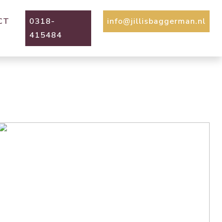
CT
0318-
info@jillisbaggerman.nl
415484