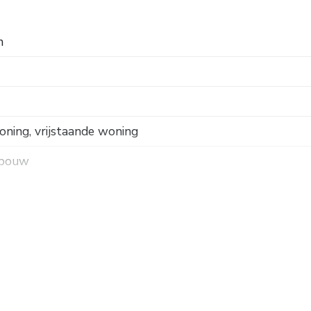
n
ning, vrijstaande woning
 bouw
 aan rustige weg, landelijk gelegen, vrij uitzicht