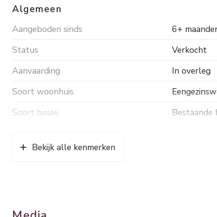
Algemeen
Aangeboden sinds
6+ maande
Status
Verkocht
Aanvaarding
In overleg
Soort woonhuis
Eengezinswo
Soort bouw
Bestaande
Bouwjaar
1947
Bekijk alle kenmerken
Soort dak
Pannen
Ligging
Aan bosrand,
Oppervlakten en inhoud
Media