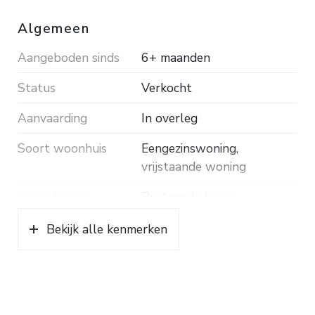
Algemeen
Aangeboden sinds
6+ maanden
Status
Verkocht
Aanvaarding
In overleg
Soort woonhuis
Eengezinswoning,
vrijstaande woning
Soort bouw
Bestaande bouw
Bouwjaar
1956
Bekijk alle kenmerken
Soort dak
Pannen
Ligging
Beschutte ligging, in
bosrijke omgeving