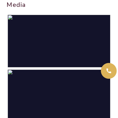
Media
Oppervlakten en inhoud
Wonen
103 m²
Overige inpandige ruimte
20 m²
Gebouwgebonden Buitenruimte
25 m²
Externe bergruimte
9 m²
Perceel
722 m²
Inhoud
441 m³
Indeling
Aantal kamers
5 kamers (4 slaapkamers)
Aantal badkamers
1 badkamer