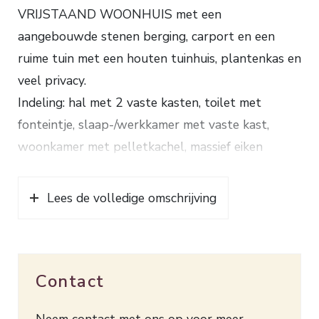
VRIJSTAAND WOONHUIS met een
aangebouwde stenen berging, carport en een
ruime tuin met een houten tuinhuis, plantenkas en
veel privacy.
Indeling: hal met 2 vaste kasten, toilet met
fonteintje, slaap-/werkkamer met vaste kast,
woonkamer met pelletkachel, massief eiken
parketvloer en serre voorzien van openslaande
tuindeuren, keuken met gaskookplaat, rvs
Lees de volledige omschrijving
afzuigkap en oven, bijkeuken met aansluiting
wasmachine en toegang tot de kelder.
Via een bordestrap, voorzien van 2 vaste kasten,
Contact
naar de verdieping: overloop, 3 slaapkamers
waarvan 2 met vaste kast en 1 met toegang tot
Neem contact met ons op voor meer