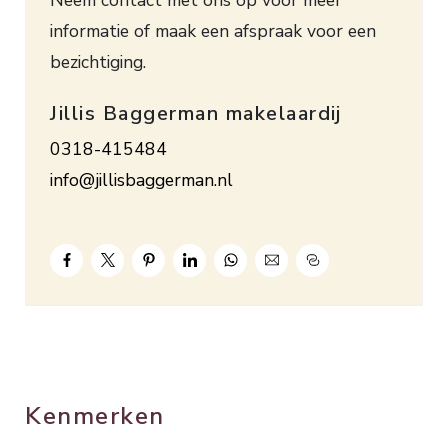
het balkon en de mogelijkheid om 2 slaapkamers
informatie of maak een afspraak voor een
te realiseren, badkamer voorzien van
bezichtiging.
doucheruimte, wastafel en wandmeubel. Niet
bevloerde vliering. Met een dakopbouw kan er
Jillis Baggerman makelaardij
een extra verdieping worden gerealiseerd.
0318-415484
Verwarming en warm water d.m.v. een HR
info@jillisbaggerman.nl
combiketel (2011). Deze leuke woning is voorzien
van dubbel glas.
Bouwjaar 1956. Inhoud ca. 441 m³. Woonopp. ca.
103 m². Grondopp. 722 m². Energielabel F.
Kenmerken