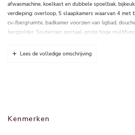
afwasmachine, koelkast en dubbele spoelbak, bijkeuk
verdieping: overloop, 5 slaapkamers waarvan 4 met b
cv-/bergruimte, badkamer voorzien van ligbad, douchec
bergzolder. Souterrain: portaal, grote hoge multifunc
Deze royale, goed geïsoleerde woning is gelegen in e
Verwarming en warm water d.m.v. een HR combiketel
Lees de volledige omschrijving
296 m². Grondopp. 4.795 m² Energielabel A.
Kenmerken