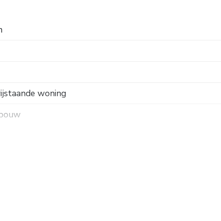
n
rijstaande woning
 bouw
gging, in bosrijke omgeving, vrij uitzicht