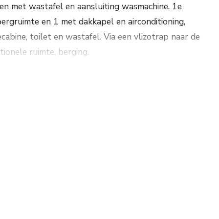
en met wastafel en aansluiting wasmachine. 1e
ergruimte en 1 met dakkapel en airconditioning,
abine, toilet en wastafel. Via een vlizotrap naar de
tionele ruimte, berging.
en oase van rust.
. Bouwjaar 2006. Inhoud ca. 791 m³. Woonopp. ca.