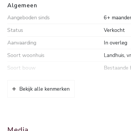
Algemeen
Aangeboden sinds
6+ maande
Status
Verkocht
Aanvaarding
In overleg
Soort woonhuis
Landhuis, v
Soort bouw
Bestaande
Bouwjaar
2006
Bekijk alle kenmerken
Soort dak
Pannen
Ligging
Beschutte li
Oppervlakten en inhoud
Media