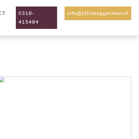
CT
0318-
info@jillisbaggerman.nl
415484