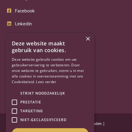
Facebook
LinkedIn
Twitter
×
Deze website maakt
gebruik van cookies.
YouTube
Deze website gebruikt cookies om uw
gebruikerservaring te verbeteren. Door
onze website te gebruiken, stemt u in met
alle cookies in overeenstemming met ons
Cookiebeleid.
Lees verder
STRIKT NOODZAKELIJK
PRESTATIE
TARGETING
NIET-GECLASSIFICEERD
Powered by
Goes & Roos
.
Alle rechten voorbehouden
. |
Privacyverklaring
|
Sitemap