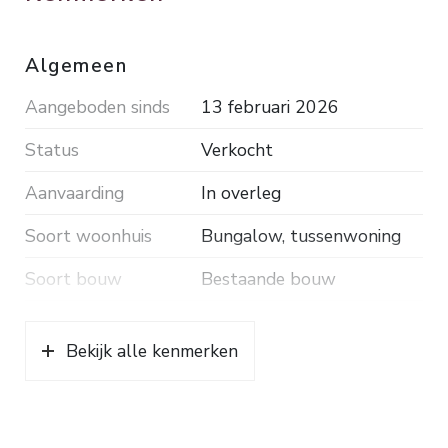
Algemeen
Aangeboden sinds
13 februari 2026
Status
Verkocht
Aanvaarding
In overleg
Soort woonhuis
Bungalow, tussenwoning
Soort bouw
Bestaande bouw
Bouwjaar
1973
Bekijk alle kenmerken
Soort dak
Pannen
Ligging
Aan rustige weg, in
woonwijk, vrij uitzicht