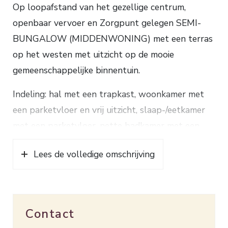
Op loopafstand van het gezellige centrum,
openbaar vervoer en Zorgpunt gelegen SEMI-
BUNGALOW (MIDDENWONING) met een terras
op het westen met uitzicht op de mooie
gemeenschappelijke binnentuin.
Indeling: hal met een trapkast, woonkamer met
een parketvloer en vrij uitzicht, slaap-/eetkamer
met een parketvloer, nette badkamer met een
doucheruimte, toilet, wandmeubel en een
Lees de volledige omschrijving
wastafel, keuken met een koelkast, afwasmachine,
oven, gaskookplaat en een afzuigkap,
bijkeuken/berging met een aansluiting voor de
wasmachine.
Contact
1e verdieping: overloop, toilet, grote slaapkamer