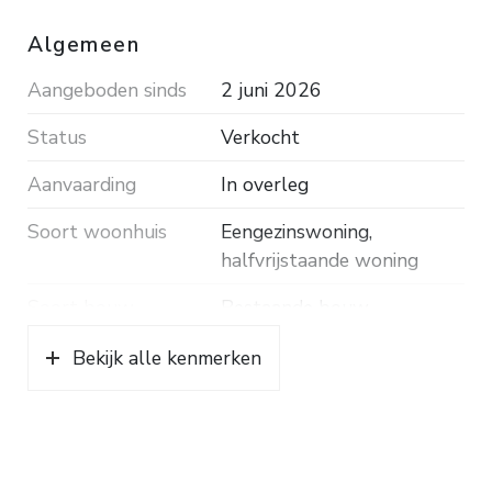
laminaatvloer.
Algemeen
Bouwjaar ca. 2000. Inhoud ca. 588 m³. Woonopp.
Aangeboden sinds
2 juni 2026
ca. 144 m². Grondopp. 327 m². Energielabel A.
Status
Verkocht
Aanvaarding
In overleg
Soort woonhuis
Eengezinswoning,
halfvrijstaande woning
Soort bouw
Bestaande bouw
Bouwjaar
2000
Bekijk alle kenmerken
Soort dak
Pannen
Ligging
Aan rustige weg, in
woonwijk