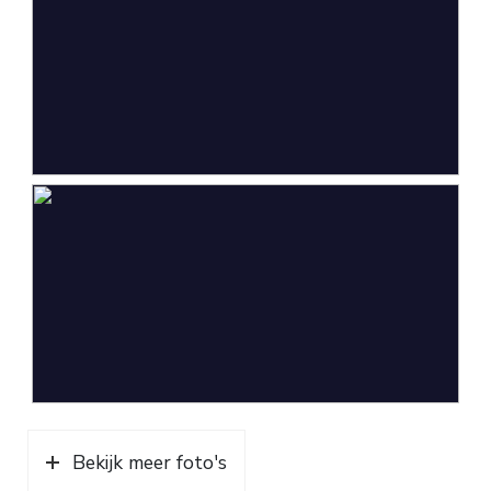
Buitenruimte
Tuin
Achtertuin, voortuin, zijtuin
Garage
Capaciteit
1 auto
Parkeergelegenheid
Soort parkeergelegenheid
Op eigen terrein, openbaar
parkeren
Bekijk meer foto's