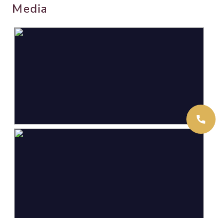
Media
Oppervlakten en inhoud
Wonen
144 m²
Overige inpandige ruimte
24 m²
Gebouwgebonden Buitenruimte
1 m²
Perceel
327 m²
Inhoud
588 m³
Indeling
Aantal kamers
5 kamers (4 slaapkamers)
Aantal badkamers
1 badkamer
Badkamervoorzieningen
Douche, dubbele wastafel,