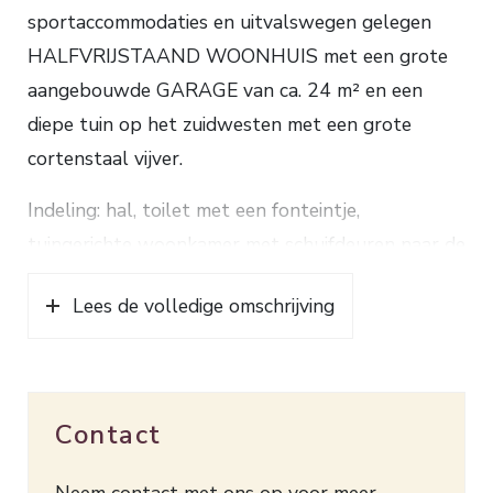
sportaccommodaties en uitvalswegen gelegen
HALFVRIJSTAAND WOONHUIS met een grote
aangebouwde GARAGE van ca. 24 m² en een
diepe tuin op het zuidwesten met een grote
cortenstaal vijver.
Indeling: hal, toilet met een fonteintje,
tuingerichte woonkamer met schuifdeuren naar de
serre voorzien van openslaande tuindeuren, half
Lees de volledige omschrijving
open keuken voorzien van een koelkast,
afwasmachine, combimagnetron,
inductiekookplaat en een afzuigkap.
De garage is via de hal te bereiken en is voorzien
Contact
van een loopdeur, keukenblok met een spoelbak,
aansluiting voor de wasmachine en een afvoer
Neem contact met ons op voor meer