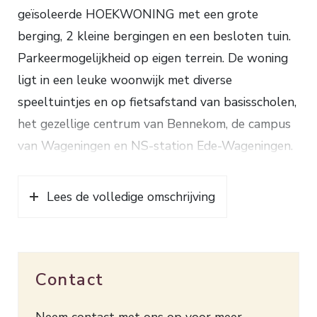
geïsoleerde HOEKWONING met een grote
berging, 2 kleine bergingen en een besloten tuin.
Parkeermogelijkheid op eigen terrein. De woning
ligt in een leuke woonwijk met diverse
speeltuintjes en op fietsafstand van basisscholen,
het gezellige centrum van Bennekom, de campus
van Wageningen en NS-station Ede-Wageningen.
Indeling: entree, ruime hal, een zonnige
Lees de volledige omschrijving
woonkamer, een nette keuken voorzien van een
elektrische kookplaat, afzuigkap, combi-oven en
afwasmachine, portaal en toilet.
Contact
1e verdieping: overloop, 3 slaapkamers (waarvan
1 met vaste kast) en een nette badkamer met
Neem contact met ons op voor meer