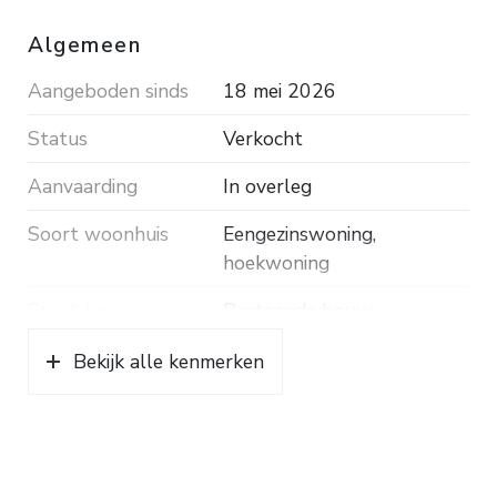
Algemeen
Aangeboden sinds
18 mei 2026
Status
Verkocht
Aanvaarding
In overleg
Soort woonhuis
Eengezinswoning,
hoekwoning
Soort bouw
Bestaande bouw
Bouwjaar
1990
Bekijk alle kenmerken
Soort dak
Pannen
Ligging
In woonwijk