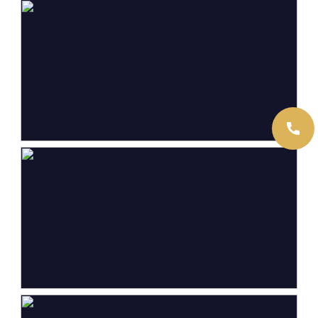
Externe bergruimte
9 m²
Inhoud
239 m³
Indeling
Aantal kamers
3 kamers (2 slaapkamers)
Aantal badkamers
1 badkamer
Badkamervoorzieningen
Douche, ligbad, wastafel
Aantal woonlagen
1
Voorzieningen
Lift, tv kabel
Energie
Energielabel
A