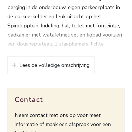
berging in de onderbouw, eigen parkeerplaats in
de parkeerkelder en leuk uitzicht op het
Spindopplein. Indeling: hal, toilet met fonteintje,
badkamer met watafelmeubel en ligbad voorzien
van doucheplateau, 2 slaapkamers, lichte
woonkamer met toegang naar het balkon,
moderne half open keuken (2000) met oven, 5
Lees de volledige omschrijving
pits gaskookplaat, rvs afzuigkap en
koel-/vriescombinatie, berging met afwasmachine
en aansluiting wasmachine. Verwarming en warm
Contact
water d.m.v. een combiketel. Deze leuke woning is
grotendeels voorzien van een laminaatvloer. Het
Neem contact met ons op voor meer
complex is voorzien van een afgesloten entree
informatie of maak een afspraak voor een
met intercom en lift. Op zeer korte afstand