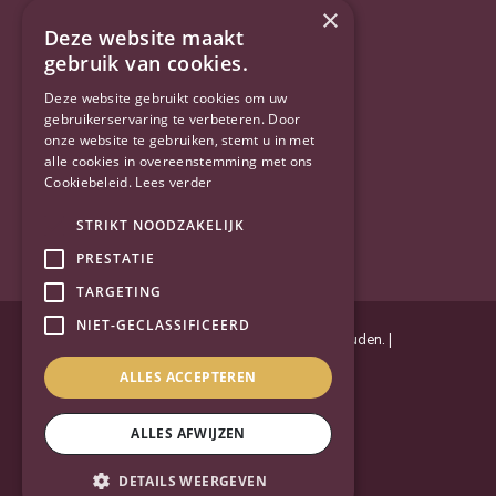
Twitter
×
Deze website maakt
YouTube
gebruik van cookies.
Deze website gebruikt cookies om uw
gebruikerservaring te verbeteren. Door
onze website te gebruiken, stemt u in met
alle cookies in overeenstemming met ons
Cookiebeleid.
Lees verder
STRIKT NOODZAKELIJK
PRESTATIE
TARGETING
NIET-GECLASSIFICEERD
Powered by
Goes & Roos
.
Alle rechten voorbehouden
. |
Privacyverklaring
|
Sitemap
ALLES ACCEPTEREN
ALLES AFWIJZEN
DETAILS WEERGEVEN