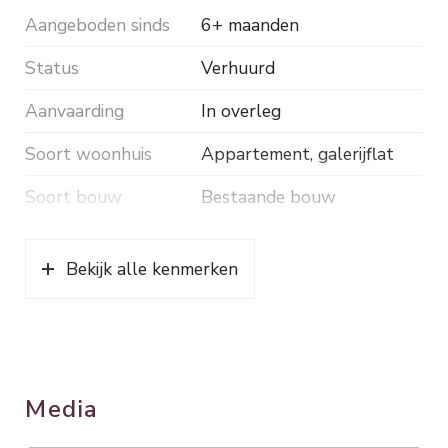
Aangeboden sinds
6+ maanden
Status
Verhuurd
Aanvaarding
In overleg
Soort woonhuis
Appartement, galerijflat
Soort bouw
Bestaande bouw
Bouwjaar
2005
Bekijk alle kenmerken
Ligging
In woonwijk, vrij uitzicht
Oppervlakten en inhoud
Wonen
76 m²
Media
Gebouwgebonden Buitenruimte
3 m²