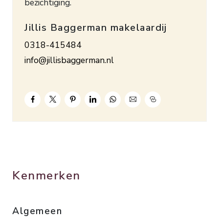
bezichtiging.
bevinden zich winkelcentrum Spindop en
Intercitystation Ede-Wageningen. Bouwjaar 2005.
Jillis Baggerman makelaardij
Inhoud ca. 239 m3. Woonopp. ca. 76 m².
0318-415484
Energielabel A. Bijdrage servicekosten € 25,– per
info@jillisbaggerman.nl
maand.
Kenmerken
Algemeen