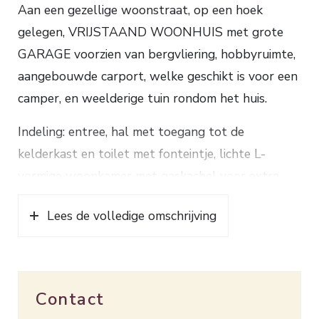
Aan een gezellige woonstraat, op een hoek
gelegen, VRIJSTAAND WOONHUIS met grote
GARAGE voorzien van bergvliering, hobbyruimte,
aangebouwde carport, welke geschikt is voor een
camper, en weelderige tuin rondom het huis.
Indeling: entree, hal met toegang tot de
kelderkast en toilet met fonteintje, lichte L-
vormige woonkamer met gaskachel voor extra
(snelle) warmte en parketvloer, keuken met vaste
Lees de volledige omschrijving
servieskast en L-vormig keukenblok voorzien 4-
pits gaskookplaat, rvs afzuigkap, combi-
magnetron en koelkast, achterentree/bijkeuken
met aansluitingen voor de wasapparatuur,
Contact
slaapkamer met vaste kast, wastafel en douche.