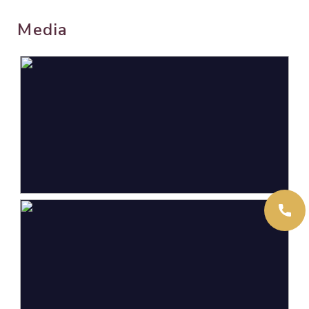
woonwijk
Media
Oppervlakten en inhoud
Wonen
106 m²
Gebouwgebonden Buitenruimte
7 m²
Externe bergruimte
34 m²
Perceel
416 m²
Inhoud
409 m³
Indeling
Aantal kamers
5 kamers (4 slaapkamers)
Aantal badkamers
2 badkamers