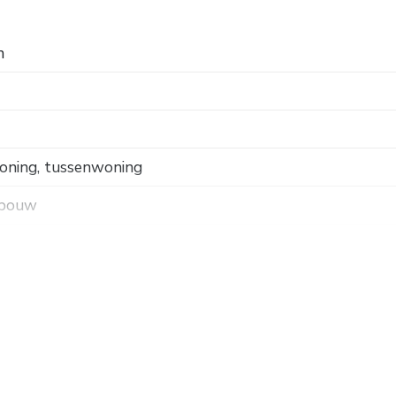
n
oning, tussenwoning
 bouw
 weg, in woonwijk