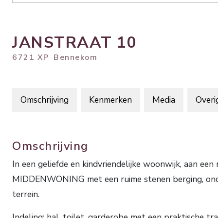
JANSTRAAT
10
6721 XP
Bennekom
Omschrijving
Kenmerken
Media
Overi
Omschrijving
In een geliefde en kindvriendelijke woonwijk, aan e
MIDDENWONING met een ruime stenen berging, onde
terrein.
Indeling: hal, toilet, garderobe met een praktische 