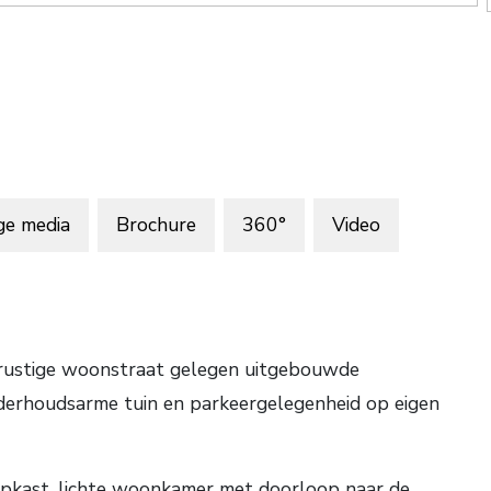
ge media
Brochure
360°
Video
en rustige woonstraat gelegen uitgebouwde
rhoudsarme tuin en parkeergelegenheid op eigen
trapkast, lichte woonkamer met doorloop naar de