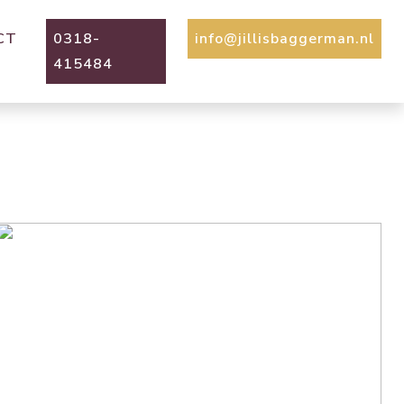
CT
0318-
info@jillisbaggerman.nl
415484