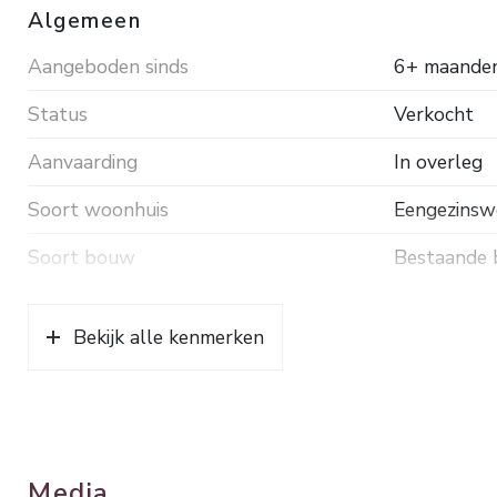
Algemeen
Aangeboden sinds
6+ maande
Status
Verkocht
Aanvaarding
In overleg
Soort woonhuis
Eengezinsw
Soort bouw
Bestaande
Bouwjaar
1965
Bekijk alle kenmerken
Soort dak
Pannen
Ligging
Aan rustige
Oppervlakten en inhoud
Media