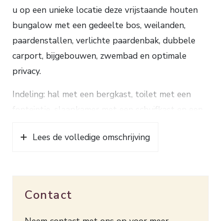
u op een unieke locatie deze vrijstaande houten
bungalow met een gedeelte bos, weilanden,
paardenstallen, verlichte paardenbak, dubbele
carport, bijgebouwen, zwembad en optimale
privacy.
Indeling: hal met een bergkast, toilet met een
fonteintje, slaapkamer met een schuifkast en een
badkamer voorzien van een douche en een
Lees de volledige omschrijving
wastafel. De woonkamer met een schuifpui en een
houtkachel. De keuken met een koelkast, oven,
afzuigkap en wasruimte.
Contact
Verwarming en warm water d.m.v. een HR
combiketel (2012).
Neem contact met ons op voor meer