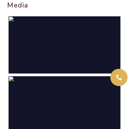
Media
Oppervlakten en inhoud
Wonen
76 m²
Overige inpandige ruimte
7 m²
Gebouwgebonden Buitenruimte
40 m²
Externe bergruimte
44 m²
Perceel
40.690 m²
Inhoud
357 m³
Indeling
Aantal kamers
2 kamers (1 slaapkamer)
Aantal badkamers
1 badkamer