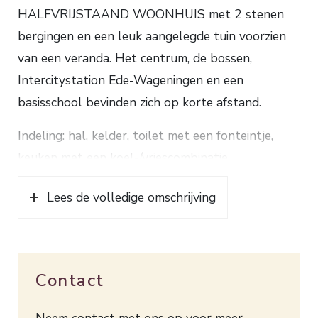
HALFVRIJSTAAND WOONHUIS met 2 stenen
bergingen en een leuk aangelegde tuin voorzien
van een veranda. Het centrum, de bossen,
Intercitystation Ede-Wageningen en een
basisschool bevinden zich op korte afstand.
Indeling: hal, kelder, toilet met een fonteintje,
keuken met een koel-/vriescombinatie,
gaskookplaat, combimagnetron en een
Lees de volledige omschrijving
afwasmachine, kamer en suite met originele
schuifdeuren, bestaande uit een uitgebouwde
woonkamer met openslaande tuindeuren en een
eetkamer met een buffetkast, originele marmeren
Contact
schouw en een erker. 1e verdieping: overloop,
badkamer voorzien van een doucheruimte, toilet
Neem contact met ons op voor meer