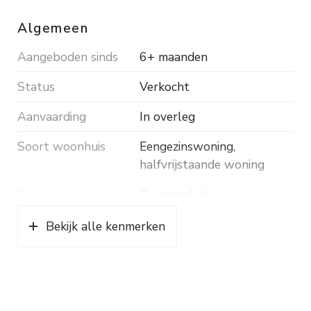
Algemeen
Aangeboden sinds
6+ maanden
Status
Verkocht
Aanvaarding
In overleg
Soort woonhuis
Eengezinswoning,
halfvrijstaande woning
Soort bouw
Bestaande bouw
Bouwjaar
1934
Bekijk alle kenmerken
Soort dak
Pannen
Ligging
Aan rustige weg