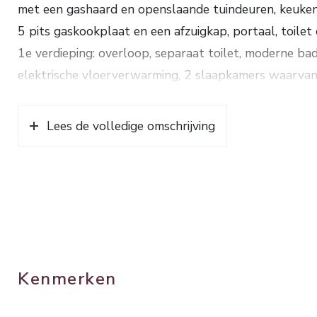
met een gashaard en openslaande tuindeuren, keuken
5 pits gaskookplaat en een afzuigkap, portaal, toilet
1e verdieping: overloop, separaat toilet, moderne 
elektrische vloerverwarming, 2 slaapkamers waarva
het dakterras.
Via een vaste trap naar de 2e verdieping: ruime voor
Lees de volledige omschrijving
Deze sfeervolle jaren ‘30 woning is voorzien van auth
granitovloer en paneeldeuren.
Verwarming en warm water d.m.v. een HR combiketel
Bouwjaar ca. 1933. Inhoud. ca. 396 m³. Woonopp. ca.
Kenmerken