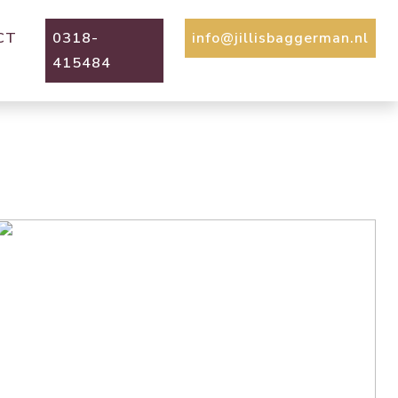
CT
0318-
info@jillisbaggerman.nl
415484