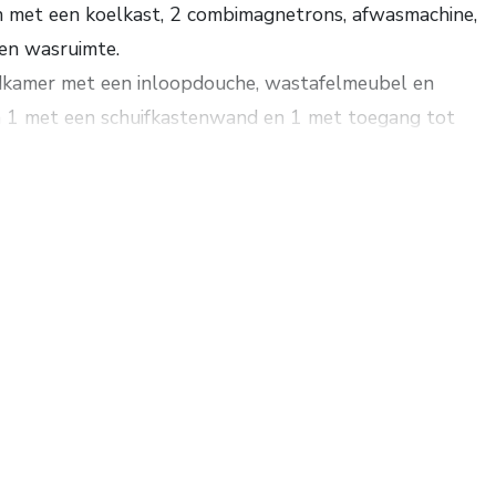
 met een koelkast, 2 combimagnetrons, afwasmachine,
 en wasruimte.
badkamer met een inloopdouche, wastafelmeubel en
n 1 met een schuifkastenwand en 1 met toegang tot
zolder met dakkapel en bergruimte, 3e slaapkamer.
entieke details zoals glas in loodramen, een
 (2023).
 103 m². Grondopp. 218 m². Energielabel E.