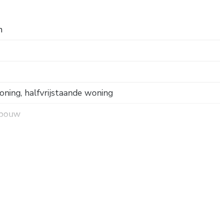
n
ning, halfvrijstaande woning
 bouw
e weg