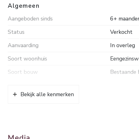
Algemeen
Aangeboden sinds
6+ maande
Status
Verkocht
Aanvaarding
In overleg
Soort woonhuis
Eengezinswo
Soort bouw
Bestaande
Bouwjaar
1933
Bekijk alle kenmerken
Soort dak
Pannen
Ligging
Aan rustig
Oppervlakten en inhoud
Media