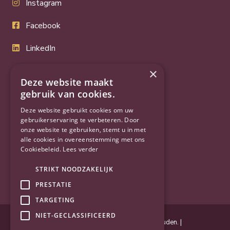
Instagram
Facebook
LinkedIn
Twitter
×
Deze website maakt
YouTube
gebruik van cookies.
Deze website gebruikt cookies om uw
gebruikerservaring te verbeteren. Door
onze website te gebruiken, stemt u in met
alle cookies in overeenstemming met ons
Cookiebeleid.
Lees verder
STRIKT NOODZAKELIJK
PRESTATIE
TARGETING
NIET-GECLASSIFICEERD
Powered by
Goes & Roos
.
Alle rechten voorbehouden
. |