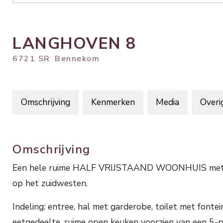
LANGHOVEN
8
6721 SR
Bennekom
Omschrijving
Kenmerken
Media
Overi
Omschrijving
Een hele ruime HALF VRIJSTAAND WOONHUIS met in
op het zuidwesten.
Indeling: entree, hal met garderobe, toilet met font
eetgedeelte, ruime open keuken voorzien van een 5-p