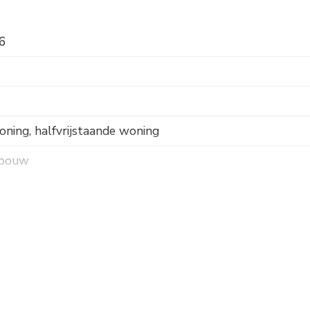
6
ning, halfvrijstaande woning
 bouw
k