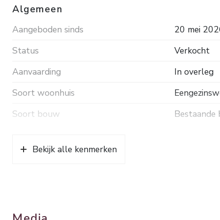
Algemeen
Aangeboden sinds
20 mei 202
Status
Verkocht
Aanvaarding
In overleg
Soort woonhuis
Eengezinswo
Soort bouw
Bestaande
Bouwjaar
1976
Bekijk alle kenmerken
Soort dak
Pannen
Ligging
In woonwij
Oppervlakten en inhoud
Media