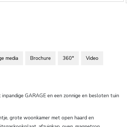
ge media
Brochure
360°
Video
pandige GARAGE en een zonnige en besloten tuin
eintje, grote woonkamer met open haard en
itsgaskookplaat, afzuigkap, oven, magnetron,