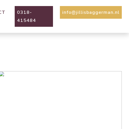
CT
0318-
info@jillisbaggerman.nl
415484