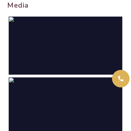
Media
Oppervlakten en inhoud
Wonen
93 m²
Overige inpandige ruimte
14 m²
Gebouwgebonden Buitenruimte
21 m²
Externe bergruimte
27 m²
Perceel
430 m²
Inhoud
439 m³
Indeling
Aantal kamers
4 kamers (3 slaapkamers)
Aantal badkamers
1 badkamer