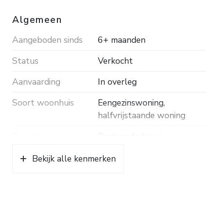
Algemeen
Aangeboden sinds
6+ maanden
Status
Verkocht
Aanvaarding
In overleg
Soort woonhuis
Eengezinswoning,
halfvrijstaande woning
Soort bouw
Bestaande bouw
Bouwjaar
1958
Bekijk alle kenmerken
Soort dak
Pannen
Ligging
Aan rustige weg, in
woonwijk