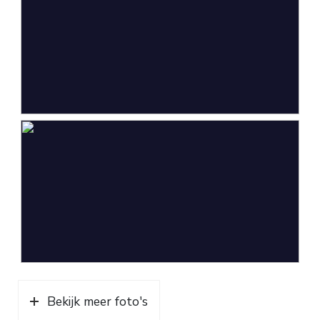
Capaciteit
1 auto
Voorzieningen
Elektra
Parkeergelegenheid
Soort parkeergelegenheid
Op eigen terrein
Bekijk meer foto's