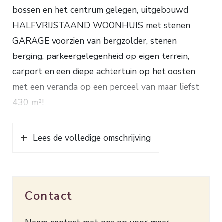
bossen en het centrum gelegen, uitgebouwd
HALFVRIJSTAAND WOONHUIS met stenen
GARAGE voorzien van bergzolder, stenen
berging, parkeergelegenheid op eigen terrein,
carport en een diepe achtertuin op het oosten
met een veranda op een perceel van maar liefst
430 m²!
Indeling: entree, ruime hal met kelderkast en
Lees de volledige omschrijving
toilet, lichte woonkamer met schouw met een
aansluiting houtkachel en een schuifpui naar het
terras, uitgebouwde keuken met L-vormige
keukenblok voorzien van gaskookplaat, afzuigkap,
Contact
combi-oven, afwasmachine en koelkast.
1e verdieping: overloop, 2e toilet, 3 slaapkamers,
Neem contact met ons op voor meer