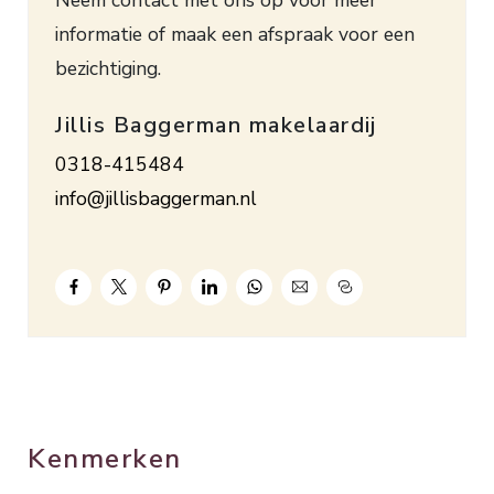
via een elektrische boiler.
informatie of maak een afspraak voor een
Er is een gemeenschappelijke ruimte aanwezig
bezichtiging.
waar wasdrogers voor algemeen gebruik staan.
Bouwjaar 1974. Inhoud. ca. 202 m³. Woonopp. ca.
Jillis Baggerman makelaardij
62 m². Energielabel D. De servicekosten bedragen
0318-415484
€ 159,77 per maand. Het voorschot voor de
info@jillisbaggerman.nl
verwarming bedraagt € 50,- per maand. Er zijn
éénmalige entreekosten van € 1.500,-
verschuldigd.
Kenmerken