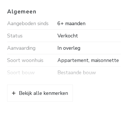
Algemeen
Aangeboden sinds
6+ maanden
Status
Verkocht
Aanvaarding
In overleg
Soort woonhuis
Appartement, maisonnette
Soort bouw
Bestaande bouw
Bouwjaar
1974
Bekijk alle kenmerken
Ligging
Aan rustige weg, vrij
uitzicht
Oppervlakten en inhoud