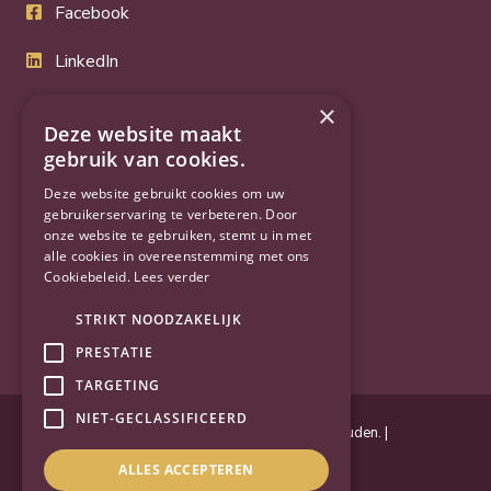
Facebook
LinkedIn
Twitter
×
Deze website maakt
gebruik van cookies.
YouTube
Deze website gebruikt cookies om uw
gebruikerservaring te verbeteren. Door
onze website te gebruiken, stemt u in met
alle cookies in overeenstemming met ons
Cookiebeleid.
Lees verder
STRIKT NOODZAKELIJK
PRESTATIE
TARGETING
NIET-GECLASSIFICEERD
Powered by
Goes & Roos
.
Alle rechten voorbehouden
. |
Privacyverklaring
|
Sitemap
ALLES ACCEPTEREN