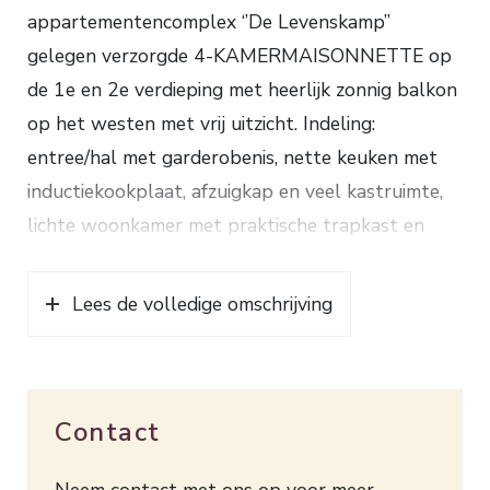
appartementencomplex ‘’De Levenskamp’’
gelegen verzorgde 4-KAMERMAISONNETTE op
de 1e en 2e verdieping met heerlijk zonnig balkon
op het westen met vrij uitzicht. Indeling:
entree/hal met garderobenis, nette keuken met
inductiekookplaat, afzuigkap en veel kastruimte,
lichte woonkamer met praktische trapkast en
schuifpui naar het inpandige balkon, mooie
badkamer met ligbad voorzien van douche,
Lees de volledige omschrijving
wastafelmeubel en toilet; Verdieping: overloop, 3
slaapkamers waarvan 1 met entresol. In het
appartement ligt een laminaatvloer. Alle ramen
Contact
zijn voorzien van isolerende beglazing.
Verwarming via blokverwarming en warm water
Neem contact met ons op voor meer