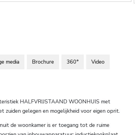
ge media
Brochure
360°
Video
arakteristiek HALFVRIJSTAAND WOONHUIS met
het zuiden gelegen en mogelijkheid voor eigen oprit.
vanuit de woonkamer is er toegang tot de ruime
voorzien van inbouwapparatuur: inductiekookplaat