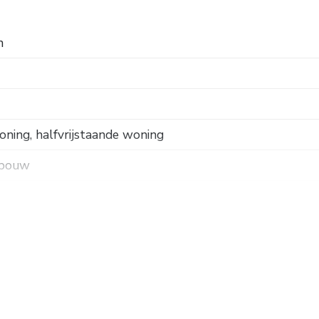
n
ning, halfvrijstaande woning
 bouw
k