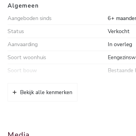
Algemeen
Aangeboden sinds
6+ maande
Status
Verkocht
Aanvaarding
In overleg
Soort woonhuis
Eengezinswo
Soort bouw
Bestaande
Bouwjaar
1927
Bekijk alle kenmerken
Soort dak
Pannen
Ligging
In woonwij
Oppervlakten en inhoud
Media