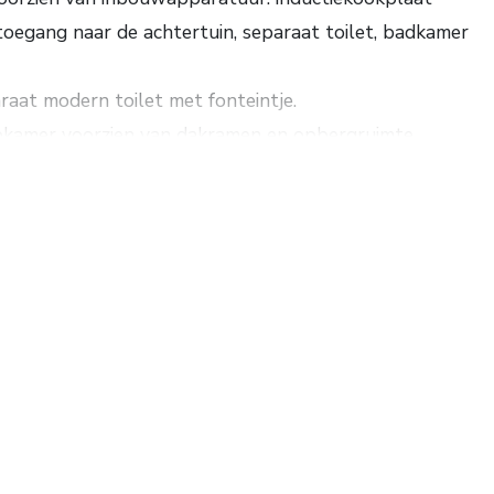
 toegang naar de achtertuin, separaat toilet, badkamer
raat modern toilet met fonteintje.
aapkamer voorzien van dakramen en opbergruimte.
In 2020-2021 is de woning grondig gerenoveerd;
w geschilderd.
ving en heeft alle eigen voorzieningen. Tevens heeft
12 en A15 zijn op korte afstand gelegen.
m². Grondopp. 225 m2. Energielabel C.