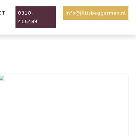
CT
0318-
info@jillisbaggerman.nl
415484