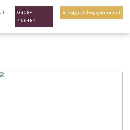
CT
0318-
info@jillisbaggerman.nl
415484