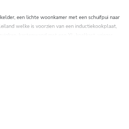
siekelder, een lichte woonkamer met een schuifpui naar
eiland welke is voorzien van een inductiekookplaat,
zuigkap, kastenwand met een XL-koelkast, vriezer,
itend de bijkeuken met de achterentree met veel
atuur.
rloop met 2 karakteristieke glas-in-lood raampjes, 2
toegang tot het balkon aan de achterzijde, een
el wastafelmeubel, het 2e toilet en een
sten en toegang tot de 3e slaapkamer.
ien van nette laminaatvloeren en daarmee instapklaar.