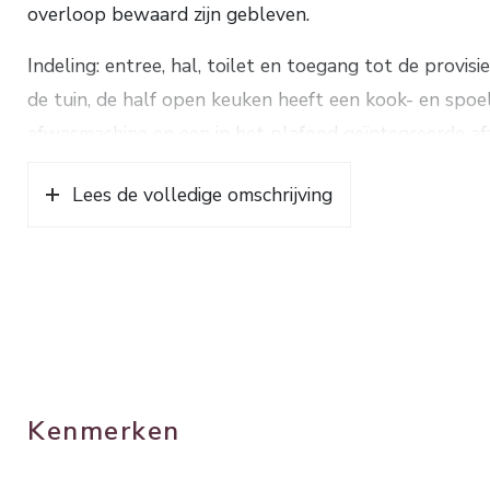
overloop bewaard zijn gebleven.
Indeling: entree, hal, toilet en toegang tot de provi
de tuin, de half open keuken heeft een kook- en spoel
afwasmachine en een in het plafond geïntegreerde af
oven, een combimagnetron en veel bergruimte, aanslu
Lees de volledige omschrijving
inbouwkasten en de aansluitingen voor de wasappar
1e verdieping: via een bordestrap toegang tot de ove
ruime slaapkamers, beide met inbouwkasten en 1 met 
moderne badkamer met een ruime inloopdouche, dubb
handdoekenradiator;
2e verdieping: overloop met bergruimte en inbouwka
Kenmerken
Deze sfeervolle en verzorgde woning is geheel voorz