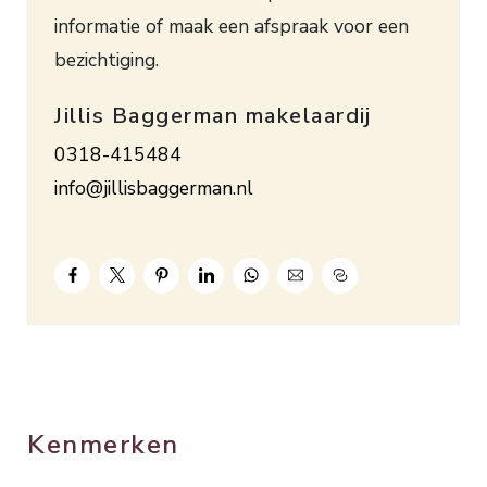
informatie of maak een afspraak voor een
een lift. Het leuke appartement is volledig
bezichtiging.
geïsoleerd en geheel voorzien van een
laminaatvloer en vloerverwarming (als bij
Jillis Baggerman makelaardij
verwarming). Op korte afstand bevinden zich
0318-415484
winkels en horecagelegenheden. Bouwjaar 2006.
info@jillisbaggerman.nl
Inhoud ca. 210 m³. Woonopp. ca. 63 m². Bijdrage
servicekosten € 25,– per maand.
VERHUURCONDITIES EN
SPECIFICATIES/RENTAL CONDITIONS AND
SPECIFICATIONS:
* Aanvaarding per 15 november 2022 mogelijk;
Acceptance possible from November 15th, 2022;
Kenmerken
* Huurovereenkomst voor onbepaalde tijd (ROZ