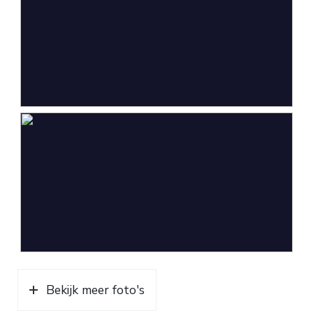
supplemented with employer statement);
* Kopie loonstrook (laatste 2 maanden);
Copy of pay slip (last 2 months);
* Kopie bankafschrift waar loon op gestort
wordt (laatste 2 maanden).
Copy of bank statement on which wages are paid
(last 2 months).
Bekijk meer foto's