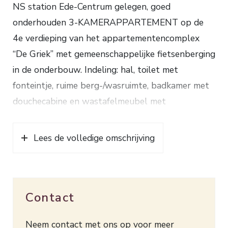
NS station Ede-Centrum gelegen, goed
onderhouden 3-KAMERAPPARTEMENT op de
4e verdieping van het appartementencomplex
“De Griek” met gemeenschappelijke fietsenberging
in de onderbouw. Indeling: hal, toilet met
fonteintje, ruime berg-/wasruimte, badkamer met
douchecabine en wastafelmeubel met
spiegelkast, 2 slaapkamers, woonkamer met
balkon op het westen en half open keuken
Lees de volledige omschrijving
voorzien van inductiekookplaat, afzuigkap, oven,
combimagnetron, koel-/vriescombinatie en
afwasmachine. Verwarming en warm water d.m.v.
Contact
een HR combiketel (2006). Het
appartementencomplex is voorzien van een
Neem contact met ons op voor meer
afgesloten entree met een videofooninstallatie en