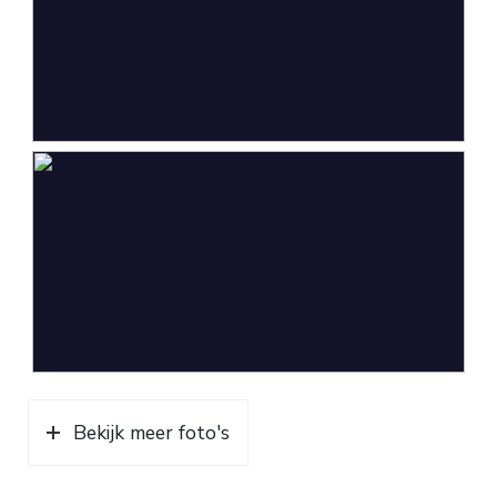
* Kopie bankafschrift waar loon op gestort
wordt (laatste 2 maanden).
Copy of bank statement on which wages are paid
(last 2 months).
Bekijk meer foto's