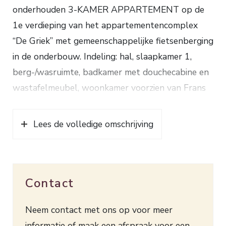
onderhouden 3-KAMER APPARTEMENT op de
1e verdieping van het appartementencomplex
“De Griek” met gemeenschappelijke fietsenberging
in de onderbouw. Indeling: hal, slaapkamer 1,
berg-/wasruimte, badkamer met douchecabine en
wastafelmeubel, woonkamer voorzien van Frans
balkon, open keuken met gaskookplaat,
afzuigkap, combimagnetron, koel-/vriescombinatie
Lees de volledige omschrijving
en afwasmachine, 2e slaapkamer met Frans
balkon en tevens toegang naar de badkamer.
Verwarming en warm water d.m.v. een cv
Contact
combiketel. Het complex is voorzien van een
afgesloten entree met een intercominstallatie.
Neem contact met ons op voor meer
Deze leuke woning is goed geïsoleerd en geheel
informatie of maak een afspraak voor een