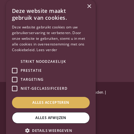
Twitter
×
Deze website maakt
gebruik van cookies.
YouTube
Deze website gebruikt cookies om uw
gebruikerservaring te verbeteren. Door
onze website te gebruiken, stemt u in met
alle cookies in overeenstemming met ons
Cookiebeleid.
Lees verder
STRIKT NOODZAKELIJK
PRESTATIE
TARGETING
NIET-GECLASSIFICEERD
Powered by
Goes & Roos
.
Alle rechten voorbehouden
. |
Privacyverklaring
|
Sitemap
ALLES ACCEPTEREN
ALLES AFWIJZEN
DETAILS WEERGEVEN