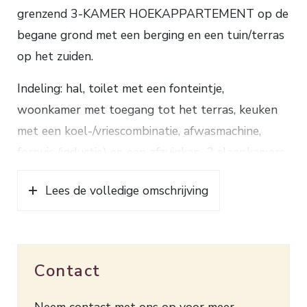
grenzend 3-KAMER HOEKAPPARTEMENT op de
begane grond met een berging en een tuin/terras
op het zuiden.
Indeling: hal, toilet met een fonteintje,
woonkamer met toegang tot het terras, keuken
met een koel-/vriescombinatie, afwasmachine,
fornuis (inductie) en een afzuigkap, 2 slaapkamers
waarvan 1 met naar binnen slaande tuindeuren
Lees de volledige omschrijving
met toegang tot het terras, badkamer met een
douche en een wastafelmeubel.
Dit rustig gelegen appartement is op korte
afstand gelegen van het gezellige stadscentrum,
Contact
supermarkt en de uiterwaarden. De woonkamer
en de slaapkamers zijn voorzien van een
Neem contact met ons op voor meer