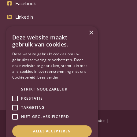
Facebook
LinkedIn
Twitter
×
Deze website maakt
gebruik van cookies.
YouTube
Deze website gebruikt cookies om uw
gebruikerservaring te verbeteren. Door
onze website te gebruiken, stemt u in met
alle cookies in overeenstemming met ons
Cookiebeleid.
Lees verder
STRIKT NOODZAKELIJK
PRESTATIE
TARGETING
NIET-GECLASSIFICEERD
Powered by
Goes & Roos
.
Alle rechten voorbehouden
. |
Privacyverklaring
|
Sitemap
ALLES ACCEPTEREN