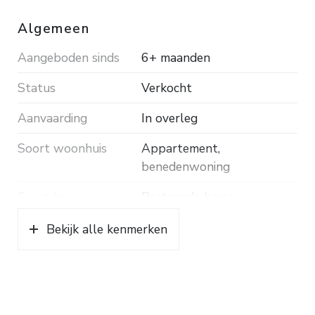
Inhoud ca. 226 m³. Woonopp. ca. 69 m².
Energielabel A+. De servicekosten bedragen €
Algemeen
402,70 per maand.
Aangeboden sinds
6+ maanden
Status
Verkocht
Aanvaarding
In overleg
Soort woonhuis
Appartement,
benedenwoning
Soort bouw
Bestaande bouw
Bouwjaar
1965
Bekijk alle kenmerken
Ligging
Aan rustige weg
Oppervlakten en inhoud