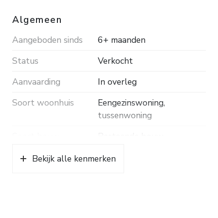
Algemeen
Aangeboden sinds
6+ maanden
Status
Verkocht
Aanvaarding
In overleg
Soort woonhuis
Eengezinswoning,
tussenwoning
Soort bouw
Bestaande bouw
Bouwjaar
1996
Bekijk alle kenmerken
Soort dak
Bitumineuze dakbedekking
Ligging
In woonwijk