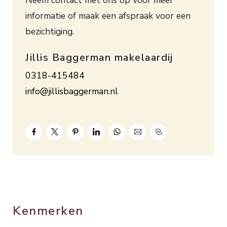
voorzien van een parketvloer. In 2021 is de
informatie of maak een afspraak voor een
woning grotendeels voorzien van nieuwe
bezichtiging.
dakbedekking. Het buitenschilderwerk is in 2022
uitgevoerd. Bouwjaar 1996. Inhoud. ca. 318 m³.
Jillis Baggerman makelaardij
Woonopp. ca. 95 m². Grondopp. 125 m².
0318-415484
Energielabel A.
info@jillisbaggerman.nl
OPEN HUIS:
– donderdag 1 februari van 14.00 tot 16.00 uur
– maandag 5 februari van 14.00 tot 16.00 uur
Kenmerken