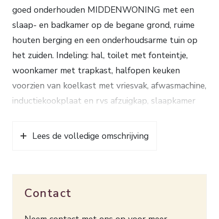
goed onderhouden MIDDENWONING met een
slaap- en badkamer op de begane grond, ruime
houten berging en een onderhoudsarme tuin op
het zuiden. Indeling: hal, toilet met fonteintje,
woonkamer met trapkast, halfopen keuken
voorzien van koelkast met vriesvak, afwasmachine,
inductiekookplaat en rvs afzuigkap, slaapkamer
met toegang tot badkamer met ligbad,
douchecabine, toilet en wastafel. 1e verdieping:
Lees de volledige omschrijving
overloop, badkamer voorzien van douche,
wastafel en aansluiting wasmachine, 2 ruime
slaapkamers. Verwarming en warm water d.m.v.
Contact
een HR combiketel (2022). De begane grond van
deze fijne levensloopbestendige woning is
Neem contact met ons op voor meer